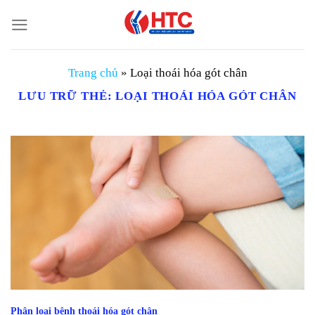
Chuyển
đến
nội
dung
Trang chủ
»
Loại thoái hóa gót chân
LƯU TRỮ THẺ:
LOẠI THOÁI HÓA GÓT CHÂN
Phân loại bệnh thoái hóa gót chân