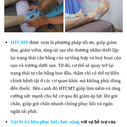
HTCMT
được xem là phương pháp tối ưu, giúp giảm
đau, giảm viêm, tăng tái tạo tổn thương nhằm thiết lập
lại trạng thái cân bằng của sự tổng hợp và huỷ hoại của
sụn và xương dưới sụn. Từ đó, cơ thể sẽ quay trở lại
trạng thái tự cân bằng ban đầu, thậm chí có thể tự điều
chỉnh bệnh tật ở các cơ quan khác mà không phải dùng
đến thuốc. Bên cạnh đó HTCMT giúp làm mềm và tăng
cường sức mạnh cho hệ cơ qua đó giảm áp lực lên gót
chân, giúp gót chân nhanh chóng phục hồi và ngăn
ngừa tái phát.
Vật lý trị liệu phục hồi chức năng
với sự hỗ trợ của