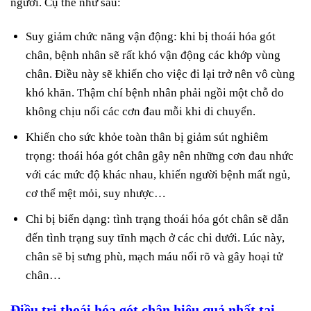
người. Cụ thể như sau:
Suy giảm chức năng vận động: khi bị thoái hóa gót
chân, bệnh nhân sẽ rất khó vận động các khớp vùng
chân. Điều này sẽ khiến cho việc đi lại trở nên vô cùng
khó khăn. Thậm chí bệnh nhân phải ngồi một chỗ do
không chịu nổi các cơn đau mỗi khi di chuyển.
Khiến cho sức khỏe toàn thân bị giảm sút nghiêm
trọng: thoái hóa gót chân gây nên những cơn đau nhức
với các mức độ khác nhau, khiến người bệnh mất ngủ,
cơ thể mệt mỏi, suy nhược…
Chi bị biến dạng: tình trạng thoái hóa gót chân sẽ dẫn
đến tình trạng suy tĩnh mạch ở các chi dưới. Lúc này,
chân sẽ bị sưng phù, mạch máu nổi rõ và gây hoại tử
chân…
Điều trị thoái hóa gót chân hiệu quả nhất tại