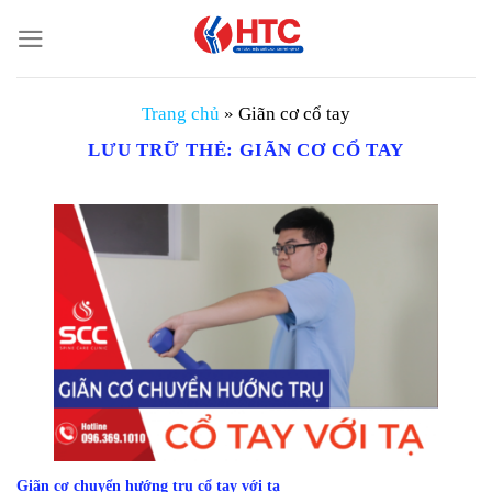
Chuyển
đến
nội
dung
Trang chủ
»
Giãn cơ cổ tay
LƯU TRỮ THẺ:
GIÃN CƠ CỔ TAY
Giãn cơ chuyển hướng trụ cổ tay với tạ