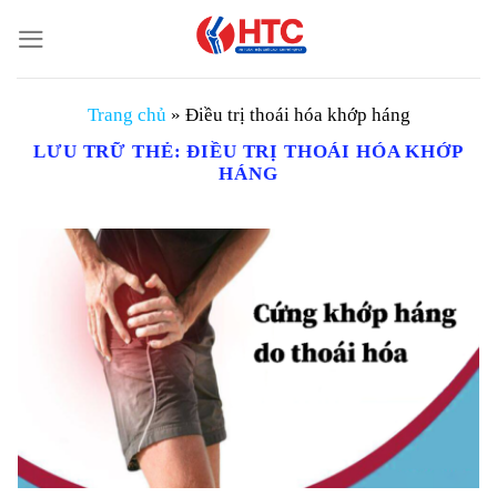
Chuyển
đến
nội
dung
Trang chủ
»
Điều trị thoái hóa khớp háng
LƯU TRỮ THẺ:
ĐIỀU TRỊ THOÁI HÓA KHỚP
HÁNG