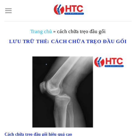
Chuyển
đến
nội
dung
Trang chủ
»
cách chữa trẹo đầu gối
LƯU TRỮ THẺ:
CÁCH CHỮA TRẸO ĐẦU GỐI
Cách chữa trẹo đầu gối hiệu quả cao