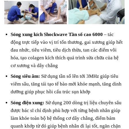
Sóng xung kích Shockwave Tần số cao 6000
– tác
động trực tiếp vào vị trí tổn thương, gai xương giúp hết
đau nhức, tiêu viêm, tiêu dịch thừa, tan các điểm vôi
hóa, tạo colagen kích thích quá trình sửa chữa của hệ
cơ xương và dây chằng
Sóng siêu âm:
Sử dụng tần số lên tới 3MHz giúp tiêu
viêm sâu, tăng tái tạo tế bào mới khỏe mạnh, tăng dinh
dưỡng giúp phục hồi cấu trúc sụn khớp
Sóng điện xung:
Sử dụng 200 dòng trị liệu chuyên sâu
được bác sĩ chỉ định phù hợp với từng bệnh nhân giúp
làm khỏe toàn bộ hệ thống cơ dây chằng, điểm bám
quanh khớp từ đó giúp bệnh nhân đi lại tốt, ngăn chặn