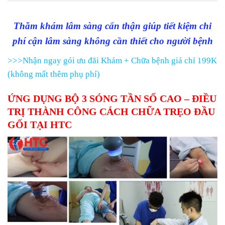
Thăm khám lâm sàng cẩn thận giúp tiết kiệm chi
phí cận lâm sàng không cần thiết cho người bệnh
>>>Nhận ngay gói ưu đãi Khám + Chữa bệnh giá chỉ 199K
(không mất thêm phụ phí)
ỨNG DỤNG BỘ 3 SÓNG TẦN SỐ CAO – ĐIỀU
TRỊ THÀNH CÔNG CÁCH CHỮA TRẸO ĐẦU
GỐI TẠI HTC