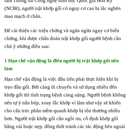
tâm Thông tin Công nghệ sinh học Quốc gia Hoa Kỳ
(NCBI), người trật khớp gối có nguy cơ cao bị tắc nghẽn
mao mạch ở chân.
Để cải thiện các triệu chứng và ngăn ngừa nguy cơ biến
chứng, khi được chẩn đoán trật khớp gối người bệnh cần
chú ý những điều sau:
1 Hạn chế vận động là điều người bị trật khớp gối nên
làm
Hạn chế vận động là việc đầu tiên phải thực hiện khi bị
trẹo đầu gối. Bởi càng di chuyển và sử dụng nhiều đến
khớp gối thì tình trạng bệnh càng nặng. Người bệnh không
nên tự ý nắn bóp, xoay lắc khớp vì làm như vậy sẽ khiến
cho cấu trúc phần mềm quanh khớp bị tổn thương nhiều
hơn. Người trật khớp gối cần ngồi im, cố định khớp gối
bằng vải hoặc nẹp, đồng thời tránh các tác động bên ngoài