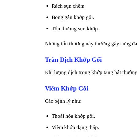
Rách sụn chêm.
Bong gân khớp gối.
Tổn thương sụn khớp.
Những tổn thương này thường gây sưng đa
Tràn Dịch Khớp Gối
Khi lượng dịch trong khớp tăng bất thường
Viêm Khớp Gối
Các bệnh lý như:
Thoái hóa khớp gối.
Viêm khớp dạng thấp.