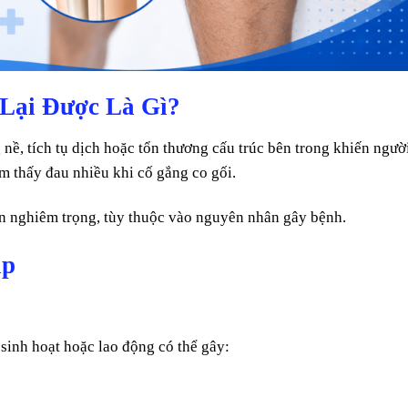
Lại Được Là Gì?
 nề, tích tụ dịch hoặc tổn thương cấu trúc bên trong khiến ngườ
m thấy đau nhiều khi cố gắng co gối.
n nghiêm trọng, tùy thuộc vào nguyên nhân gây bệnh.
ặp
 sinh hoạt hoặc lao động có thể gây: