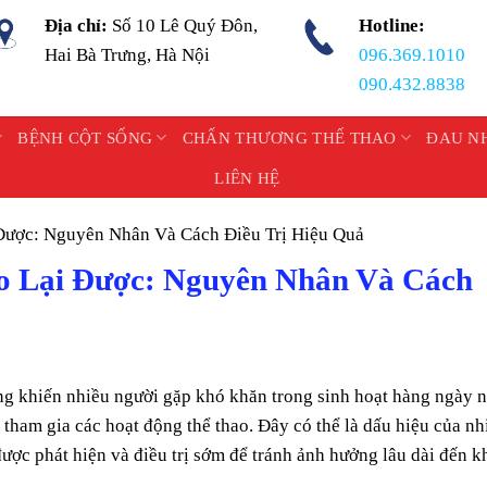
Địa chỉ:
Số 10 Lê Quý Đôn,
Hotline:
Hai Bà Trưng, Hà Nội
096.369.1010
090.432.8838
BỆNH CỘT SỐNG
CHẤN THƯƠNG THỂ THAO
ĐAU N
LIÊN HỆ
Được: Nguyên Nhân Và Cách Điều Trị Hiệu Quả
o Lại Được: Nguyên Nhân Và Cách
ạng khiến nhiều người gặp khó khăn trong sinh hoạt hàng ngày 
 tham gia các hoạt động thể thao. Đây có thể là dấu hiệu của nh
được phát hiện và điều trị sớm để tránh ảnh hưởng lâu dài đến k