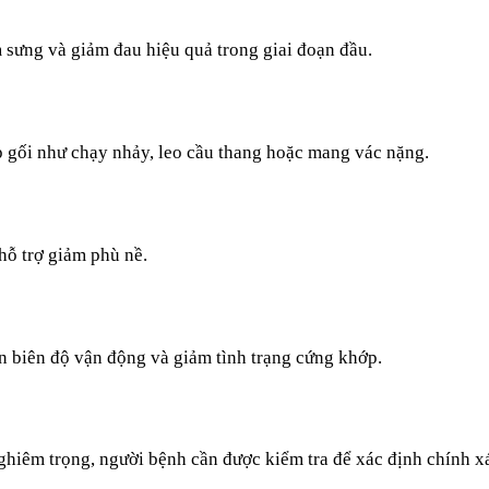
sưng và giảm đau hiệu quả trong giai đoạn đầu.
p gối như chạy nhảy, leo cầu thang hoặc mang vác nặng.
hỗ trợ giảm phù nề.
ện biên độ vận động và giảm tình trạng cứng khớp.
ghiêm trọng, người bệnh cần được kiểm tra để xác định chính x
.