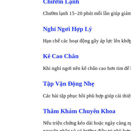
Chườm Lạnh
Chườm lạnh 15–20 phút mỗi lần giúp giảm 
Nghỉ Ngơi Hợp Lý
Hạn chế các hoạt động gây áp lực lên khớ
Kê Cao Chân
Khi nghỉ ngơi nên kê chân cao hơn tim để 
Tập Vận Động Nhẹ
Các bài tập phục hồi phù hợp giúp cải thi
Thăm Khám Chuyên Khoa
Nếu triệu chứng kéo dài hoặc ngày càng n
nguyên nhân và có hướng điều trị phù hợp