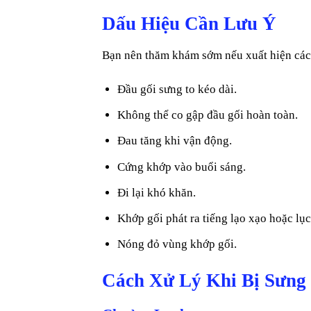
Dấu Hiệu Cần Lưu Ý
Bạn nên thăm khám sớm nếu xuất hiện các 
Đầu gối sưng to kéo dài.
Không thể co gập đầu gối hoàn toàn.
Đau tăng khi vận động.
Cứng khớp vào buổi sáng.
Đi lại khó khăn.
Khớp gối phát ra tiếng lạo xạo hoặc lục
Nóng đỏ vùng khớp gối.
Cách Xử Lý Khi Bị Sưng