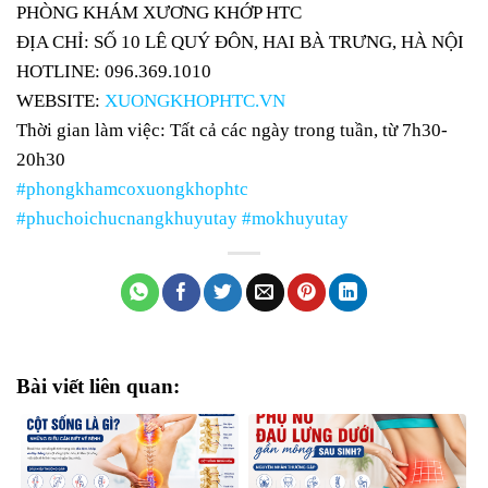
PHÒNG KHÁM XƯƠNG KHỚP HTC
ĐỊA CHỈ: SỐ 10 LÊ QUÝ ĐÔN, HAI BÀ TRƯNG, HÀ NỘI
HOTLINE: 096.369.1010
WEBSITE:
XUONGKHOPHTC.VN
Thời gian làm việc: Tất cả các ngày trong tuần, từ 7h30-
20h30
#phongkhamcoxuongkhophtc
#phuchoichucnangkhuyutay
#mokhuyutay
Bài viết liên quan: