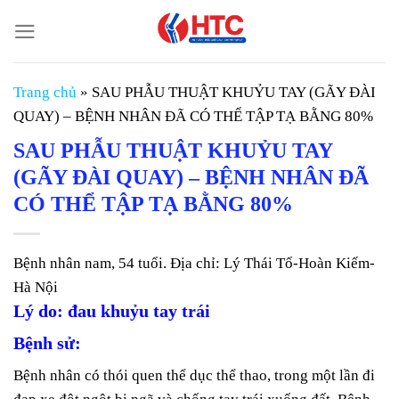
Chuyển
đến
nội
dung
Trang chủ
»
SAU PHẪU THUẬT KHUỶU TAY (GÃY ĐÀI
QUAY) – BỆNH NHÂN ĐÃ CÓ THỂ TẬP TẠ BẰNG 80%
SAU PHẪU THUẬT KHUỶU TAY
(GÃY ĐÀI QUAY) – BỆNH NHÂN ĐÃ
CÓ THỂ TẬP TẠ BẰNG 80%
Bệnh nhân nam, 54 tuổi. Địa chỉ: Lý Thái Tổ-Hoàn Kiếm-
Hà Nội
Lý do: đau khuỷu tay trái
Bệnh sử:
Bệnh nhân có thói quen thể dục thể thao, trong một lần đi