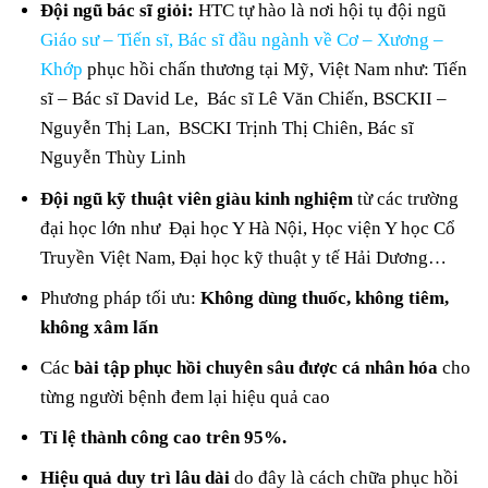
Đội ngũ bác sĩ giỏi:
HTC tự hào là nơi hội tụ đội ngũ
Giáo sư – Tiến sĩ, Bác sĩ đầu ngành về Cơ – Xương –
Khớp
phục hồi chấn thương tại Mỹ, Việt Nam như: Tiến
sĩ – Bác sĩ David Le, Bác sĩ Lê Văn Chiến, BSCKII –
Nguyễn Thị Lan, BSCKI Trịnh Thị Chiên, Bác sĩ
Nguyễn Thùy Linh
Đội ngũ kỹ thuật viên giàu kinh nghiệm
từ các trường
đại học lớn như Đại học Y Hà Nội, Học viện Y học Cổ
Truyền Việt Nam, Đại học kỹ thuật y tế Hải Dương…
Phương pháp tối ưu:
Không dùng thuốc, không tiêm,
không xâm lấn
Các
bài tập phục hồi chuyên sâu được cá nhân hóa
cho
từng người bệnh đem lại hiệu quả cao
Tỉ lệ thành công cao trên 95%.
Hiệu quả duy trì lâu dài
do đây là cách chữa phục hồi