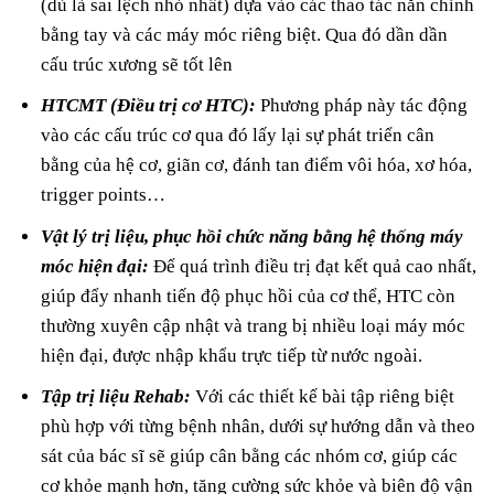
(dù là sai lệch nhỏ nhất) dựa vào các thao tác nắn chỉnh
bằng tay và các máy móc riêng biệt. Qua đó dần dần
cấu trúc xương sẽ tốt lên
HTCMT (Điều trị cơ HTC):
Phương pháp này tác động
vào các cấu trúc cơ qua đó lấy lại sự phát triển cân
bằng của hệ cơ, giãn cơ, đánh tan điểm vôi hóa, xơ hóa,
trigger points…
Vật lý trị liệu, phục hồi chức năng bằng hệ thống máy
móc hiện đại:
Để quá trình điều trị đạt kết quả cao nhất,
giúp đẩy nhanh tiến độ phục hồi của cơ thể, HTC còn
thường xuyên cập nhật và trang bị nhiều loại máy móc
hiện đại, được nhập khẩu trực tiếp từ nước ngoài.
Tập trị liệu Rehab:
Với các thiết kế bài tập riêng biệt
phù hợp với từng bệnh nhân, dưới sự hướng dẫn và theo
sát của bác sĩ sẽ giúp cân bằng các nhóm cơ, giúp các
cơ khỏe mạnh hơn, tăng cường sức khỏe và biên độ vận