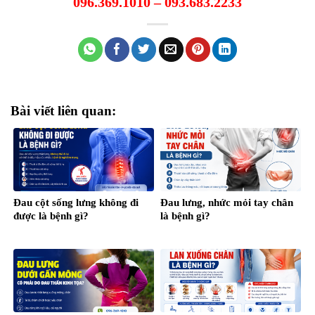
096.369.1010 – 093.683.2233
Bài viết liên quan:
Đau cột sống lưng không đi
Đau lưng, nhức mỏi tay chân
được là bệnh gì?
là bệnh gì?