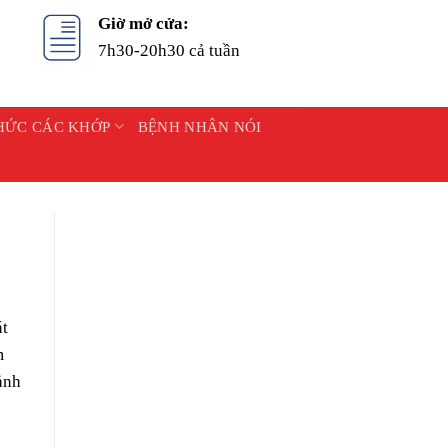
Giờ mở cửa:
7h30-20h30 cả tuần
HỨC CÁC KHỚP
BỆNH NHÂN NÓI
át
m
ảnh