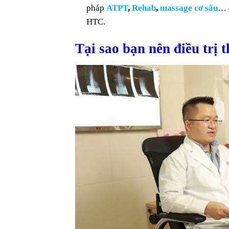
pháp
ATPT
,
Rehab
,
massage cơ sâu
… đ
HTC.
Tại sao bạn nên điều trị 