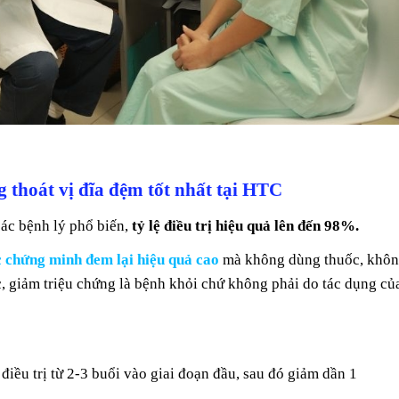
g thoát vị đĩa đệm tốt nhất tại HTC
các bệnh lý phổ biến,
tỷ lệ điều trị hiệu quả lên đến 98%.
c chứng minh đem lại hiệu quả cao
mà không dùng thuốc, khô
ốc, giảm triệu chứng là bệnh khỏi chứ không phải do tác dụng củ
 điều trị từ 2-3 buổi vào giai đoạn đầu, sau đó giảm dần 1