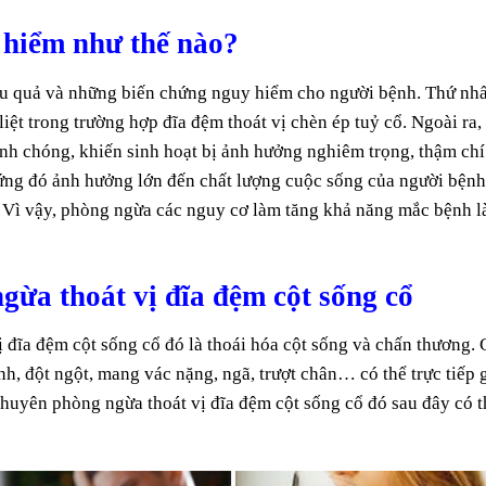
 hiểm như thế nào?
hậu quả và những biến chứng nguy hiểm cho người bệnh. Thứ nhấ
liệt trong trường hợp đĩa đệm thoát vị chèn ép tuỷ cổ. Ngoài ra,
anh chóng, khiến sinh hoạt bị ảnh hưởng nghiêm trọng, thậm chí
hứng đó ảnh hưởng lớn đến chất lượng cuộc sống của người bệnh
. Vì vậy, phòng ngừa các nguy cơ làm tăng khả năng mắc bệnh l
ừa thoát vị đĩa đệm cột sống cổ
 đĩa đệm cột sống cổ đó là thoái hóa cột sống và chấn thương. 
, đột ngột, mang vác nặng, ngã, trượt chân… có thể trực tiếp 
 khuyên phòng ngừa thoát vị đĩa đệm cột sống cổ đó sau đây có t