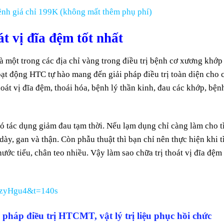
nh giá chỉ 199K (không mất thêm phụ phí)
t vị đĩa đệm tốt nhất
à một trong các địa chỉ vàng trong điều trị bệnh cơ xương khớp
ạt động HTC tự hào mang đến giải pháp điều trị toàn diện cho 
át vị đĩa đệm, thoái hóa, bệnh lý thần kinh, đau các khớp, bện
 có tác dụng giảm đau tạm thời. Nếu lạm dụng chỉ càng làm cho t
dày, gan và thận. Còn phẫu thuật thì bạn chỉ nên thực hiện khi t
nước tiểu, chân teo nhiều. Vậy làm sao chữa trị thoát vị đĩa đệm
5zyHgu4&t=140s
pháp điều trị HTCMT, vật lý trị liệu phục hồi chức