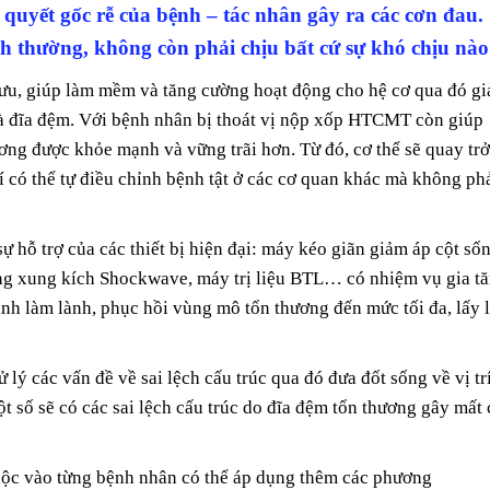
quyết gốc rễ của bệnh – tác nhân gây ra các cơn đau.
nh thường, không còn phải chịu bất cứ sự khó chịu nào
ưu, giúp làm mềm và tăng cường hoạt động cho hệ cơ qua đó g
 và đĩa đệm. Với bệnh nhân bị thoát vị nộp xốp HTCMT còn giúp
ng được khỏe mạnh và vững trãi hơn. Từ đó, cơ thể sẽ quay trở
í có thể tự điều chỉnh bệnh tật ở các cơ quan khác mà không ph
sự hỗ trợ của các thiết bị hiện đại: máy kéo giãn giảm áp cột số
óng xung kích Shockwave, máy trị liệu BTL… có nhiệm vụ gia t
ình làm lành, phục hồi vùng mô tổn thương đến mức tối đa, lấy l
lý các vấn đề về sai lệch cấu trúc qua đó đưa đốt sống về vị tr
ột số sẽ có các sai lệch cấu trúc do đĩa đệm tổn thương gây mất
thuộc vào từng bệnh nhân có thể áp dụng thêm các phương