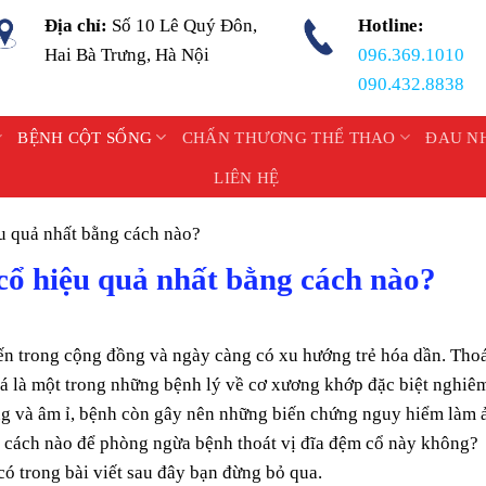
Địa chỉ:
Số 10 Lê Quý Đôn,
Hotline:
Hai Bà Trưng, Hà Nội
096.369.1010
090.432.8838
BỆNH CỘT SỐNG
CHẤN THƯƠNG THỂ THAO
ĐAU N
LIÊN HỆ
ệu quả nhất bằng cách nào?
cổ hiệu quả nhất bằng cách nào?
iến trong cộng đồng và ngày càng có xu hướng trẻ hóa dần. Tho
iá là một trong những bệnh lý về cơ xương khớp đặc biệt nghiê
ng và âm ỉ, bệnh còn gây nên những biến chứng nguy hiểm làm 
 cách nào để phòng ngừa bệnh thoát vị đĩa đệm cổ này không?
có trong bài viết sau đây bạn đừng bỏ qua.