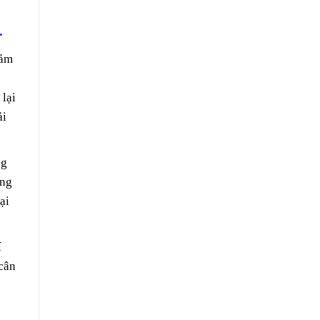
.
iảm
 lại
ải
ng
ăng
ại
í
 cân