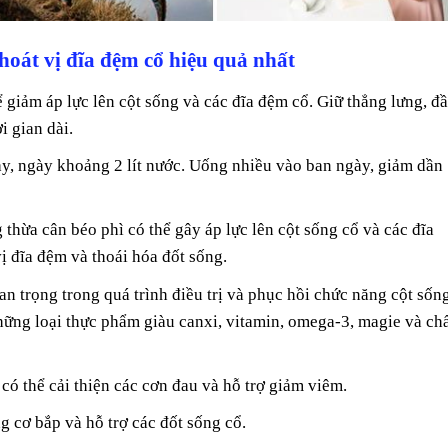
oát vị đĩa đệm cổ hiệu quả nhất
 giảm áp lực lên cột sống và các đĩa đệm cổ. Giữ thẳng lưng, đ
i gian dài.
y, ngày khoảng 2 lít nước. Uống nhiều vào ban ngày, giảm dần
thừa cân béo phì có thể gây áp lực lên cột sống cổ và các đĩa
ị đĩa đệm và thoái hóa đốt sống.
n trọng trong quá trình điều trị và phục hồi chức năng cột sống
ững loại thực phẩm giàu canxi, vitamin, omega-3, magie và ch
 có thể cải thiện các cơn đau và hỗ trợ giảm viêm.
 cơ bắp và hỗ trợ các đốt sống cổ.