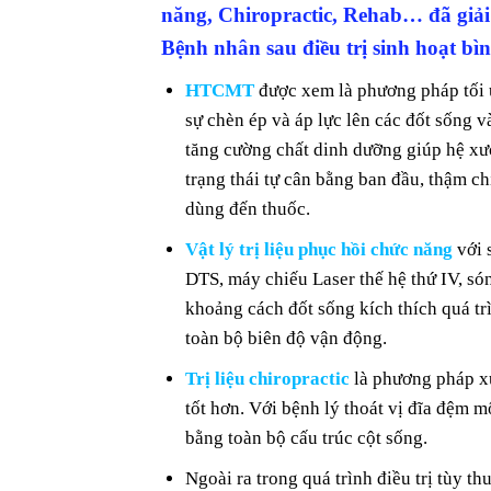
năng, Chiropractic, Rehab… đã giải 
Bệnh nhân sau điều trị sinh hoạt bì
HTCMT
được xem là phương pháp tối 
sự chèn ép và áp lực lên các đốt sống
tăng cường chất dinh dưỡng giúp hệ xươ
trạng thái tự cân bằng ban đầu, thậm ch
dùng đến thuốc.
Vật lý trị liệu phục hồi chức năng
với 
DTS, máy chiếu Laser thế hệ thứ IV, s
khoảng cách đốt sống kích thích quá tr
toàn bộ biên độ vận động.
Trị liệu chiropractic
là phương pháp xử 
tốt hơn. Với bệnh lý thoát vị đĩa đệm m
bằng toàn bộ cấu trúc cột sống.
Ngoài ra trong quá trình điều trị tùy 