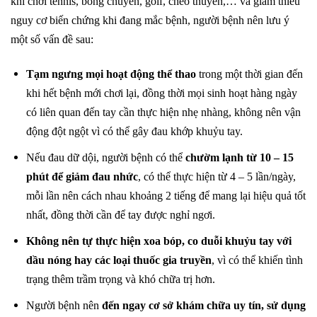
khi chơi tennis, bóng chuyền, golf, chèo thuyền,… và giảm thiểu
nguy cơ biến chứng khi đang mắc bệnh, người bệnh nên lưu ý
một số vấn đề sau:
Tạm ngưng mọi hoạt động thể thao
trong một thời gian đến
khi hết bệnh mới chơi lại, đồng thời mọi sinh hoạt hàng ngày
có liên quan đến tay cần thực hiện nhẹ nhàng, không nên vận
động đột ngột vì có thể gây đau khớp khuỷu tay.
Nếu đau dữ dội, người bệnh có thể
chườm lạnh từ 10 – 15
phút để giảm đau nhức
, có thể thực hiện từ 4 – 5 lần/ngày,
mỗi lần nên cách nhau khoảng 2 tiếng để mang lại hiệu quả tốt
nhất, đồng thời cần để tay được nghỉ ngơi.
Không nên tự thực hiện xoa bóp, co duỗi khuỷu tay với
dầu nóng hay các loại thuốc gia truyền
, vì có thể khiến tình
trạng thêm trầm trọng và khó chữa trị hơn.
Người bệnh nên
đến ngay cơ sở khám chữa uy tín, sử dụng