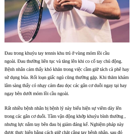
Đau trong khuỷu tay tennis khu trú ở vùng mỏm lồi cầu
ngoài. Đau thường liên tục và tăng lên khi co cổ tay chủ động.
Bệnh nhân cảm thấy khó khăn trong việc cầm giữ tách cà phê hay
sử dụng búa. Rối loạn giấc ngủ cũng thường gặp. Khi thăm khám
lâm sàng thấy có nhạy cảm đau dọc các gân cơ duỗi ngay tại hay
ngay bên dưới mỏm lồi cầu ngoài.
Rất nhiều bệnh nhân bị bệnh lý này biểu hiện sự viêm dày lên
trong các gân cơ duỗi. Tầm vận động khớp khuỷu bình thường ,
nhưng lực nắm tay bên đau bị giảm đáng kể. Nghiệm pháp này
được thực hiện bằng cách giữ chặt cẳng tay bệnh nhân, sau đó