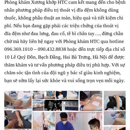
Phòng khám Xương khớp HTC cam kết mang đến cho bệnh
nhân phương pháp điều trị thoát vị đĩa đệm không dùng
thuốc, không phẫu thuật an toàn, hiệu quả và tiết kiệm chi
phí. Nếu bạn đang gặp phải các triệu chứng của thoát vị
đĩa đệm như đau lưng, đau cổ, tê bì chân tay…, đừng chần
chừ mà hãy liên hệ ngay với Phòng khám HTC qua hotline
096.369.1010 – 090.432.8838 hoặc đến trực tiếp địa chỉ số
10 Lê Quý Đôn, Bạch Đằng, Hai Bà Trưng, Hà Nội để được
thăm khám và tư vấn phương pháp điều trị phù hợp. Với sự
chăm sóc tận tình của đội ngũ y bác sĩ giàu kinh nghiệm,
bạn sẽ sớm lấy lại sức khỏe và vui sống trọn vẹn mỗi ngày.