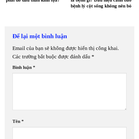
phải do đau thần kinh tọa?
là bệnh gì? Dấu hiệu cảnh báo
bệnh lý cột sống không nên bỏ
qua
Để lại một bình luận
Email của bạn sẽ không được hiển thị công khai.
Các trường bắt buộc được đánh dấu
*
Bình luận
*
Tên
*