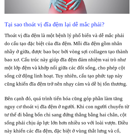
Tại sao thoát vị đĩa đệm lại dễ mắc phải?
Thoát vị đĩa đệm là một bệnh lý phổ biến và dễ mắc phải
do cấu tạo đặc biệt của đĩa đệm. Mỗi đĩa đệm gồm nhân
nhầy ở giữa, được bao bọc bởi vòng sợi collagen tạo thành
bao xơ. Cấu trúc này giúp đĩa đệm đảm nhiệm vai trò như
một lớp đệm và khớp nối giữa các đốt sống, cho phép cột
sống cử động linh hoạt. Tuy nhiên, cấu tạo phức tạp này
cũng khiến đĩa đệm trở nên nhạy cảm và dễ bị tổn thương.
Bên cạnh đó, quá trình tiến hóa cũng góp phần làm tăng
nguy cơ thoát vị đĩa đệm ở người. Khi con người chuyển từ
tư thế đi bằng bốn chi sang đứng thẳng bằng hai chân, cột
sống phải chịu áp lực lớn hơn nhiều so với loài vượn. Điều
này khiến các đĩa đệm, đặc biệt ở vùng thắt lưng và cổ,