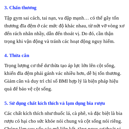
3. Chấn thương
Tập gym sai cách, tai nạn, va đập mạnh… có thể gây tổn
thương đĩa đệm ở các mức độ khác nhau, từ nứt vỡ vòng xơ
đến rách nhân nhầy, dẫn đến thoát vị. Do đó, cần thận
trọng khi vận động và tránh các hoạt động nguy hiểm.
4. Thừa cân
Trọng lượng cơ thể dư thừa tạo áp lực lớn lên cột sống,
khiến đĩa đệm phải gánh vác nhiều hơn, dễ bị tổn thương.
Giảm cân và duy trì chỉ số BMI hợp lý là biện pháp hiệu
quả để bảo vệ cột sống.
5. Sử dụng chất kích thích và lạm dụng bia rượu
Các chất kích thích như thuốc lá, cà phê, và đặc biệt là bia
rượu có hại cho sức khỏe nói chung và cột sống nói riêng.
Chúng làm suy yếu các mô liên kết, tăng nguy cơ thoát vị