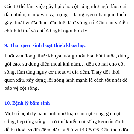
Các tư thế làm việc gây hại cho cột sống như ngồi lâu, cúi
đầu nhiều, mang vác vật nặng… là nguyên nhân phổ biến
gây thoát vị đĩa đệm, đặc biệt là ở vùng cổ. Cần chú ý điều
chỉnh tư thế và chế độ nghỉ ngơi hợp lý.
9. Thói quen sinh hoạt thiếu khoa học
Lười vận động, thức khuya, uống rượu bia, hút thuốc, dùng
gối cao, sử dụng điện thoại khi nằm… đều có hại cho cột
sống, làm tăng nguy cơ thoát vị đĩa đệm. Thay đổi thói
quen xấu, xây dựng lối sống lành mạnh là cách tốt nhất để
bảo vệ cột sống.
10. Bệnh lý bẩm sinh
Một số bệnh lý bẩm sinh như loạn sản cột sống, gai cột
sống, hẹp ống sống… có thể khiến cột sống kém ổn định,
dễ bị thoát vị đĩa đệm, đặc biệt ở vị trí C5 C6. Cần theo dõi