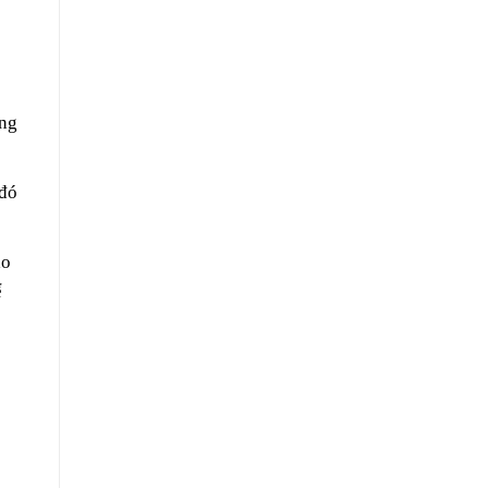
ạng
 đó
ao
ể