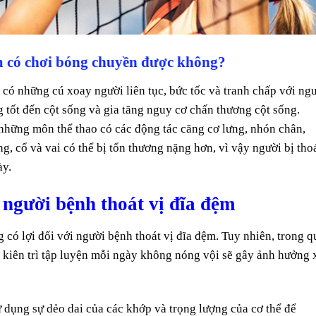
m có chơi bóng chuyền được không?
có những cú xoay người liên tục, bức tốc và tranh chấp với ng
g tốt đến cột sống và gia tăng nguy cơ chấn thương cột sống.
những môn thể thao có các động tác căng cơ lưng, nhón chân,
, cổ và vai có thể bị tổn thương nặng hơn, vì vậy người bị tho
ày.
 người bệnh thoát vị đĩa đệm
có lợi đối với người bệnh thoát vị đĩa đệm. Tuy nhiên, trong q
n kiên trì tập luyện mỗi ngày không nóng vội sẽ gây ảnh hưởng 
ử dụng sự dẻo dai của các khớp và trọng lượng của cơ thể để