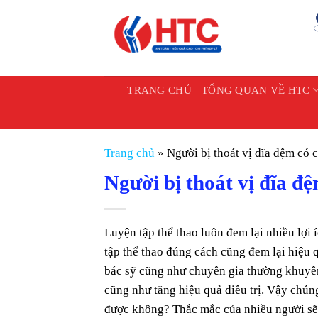
Chuyển
đến
nội
dung
TRANG CHỦ
TỔNG QUAN VỀ HTC
Trang chủ
»
Người bị thoát vị đĩa đệm có
Người bị thoát vị đĩa 
Luyện tập thể thao luôn đem lại nhiều lợi 
tập thể thao đúng cách cũng đem lại hiệu q
bác sỹ cũng như chuyên gia thường khuyê
cũng như tăng hiệu quả điều trị. Vậy chún
được không? Thắc mắc của nhiều người sẽ 