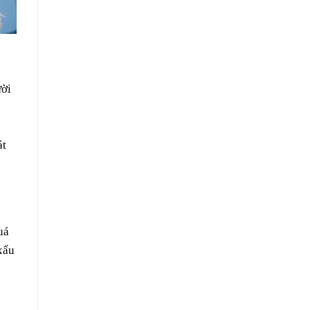
ười
át
uá
xấu