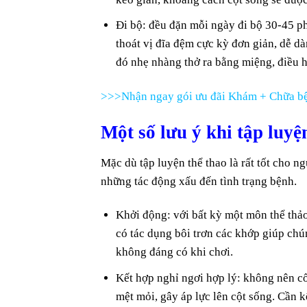
Đi bộ: đều đặn mỗi ngày đi bộ 30-45 phút
thoát vị đĩa đệm cực kỳ đơn giản, dễ dà
đó nhẹ nhàng thở ra bằng miệng, điều h
>>>Nhận ngay gói ưu đãi Khám + Chữa bệ
Một số lưu ý khi tập luyệ
Mặc dù tập luyện thể thao là rất tốt cho n
những tác động xấu đến tình trạng bệnh.
Khởi động: với bất kỳ một môn thể thảo
có tác dụng bôi trơn các khớp giúp ch
không đáng có khi chơi.
Kết hợp nghỉ ngơi hợp lý: không nên cố 
mệt mỏi, gây áp lực lên cột sống. Cần 