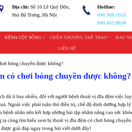
Địa chỉ:
Số 10 Lê Quý Đôn,
Hotline:
Hai Bà Trưng, Hà Nội
096.369.1010
090.432.8838
BỆNH CỘT SỐNG
CHẤN THƯƠNG THỂ THAO
ĐAU N
LIÊN HỆ
 chơi bóng chuyền được không?
đệm có chơi bóng chuyền được không?
ích dù ít hay nhiều, đối với người bệnh thoát vị đĩa đệm việc lu
uả. Ngoài việc phải tuân thủ điều trị, chế độ dinh dưỡng hợp lý 
n bệnh nhân nên kết hợp những bài tập nhằm nâng cao sức khỏ
g ta cùng tìm hiểu xem bị thoát vị đĩa đệm có chơi bóng chuyền
được giải đáp ngay trong bài viết dưới đây!