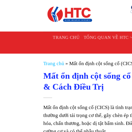
Chuyển
đến
nội
dung
TRANG CHỦ
TỔNG QUAN VỀ HTC
Trang chủ
»
Mất ổn định cột sống cổ (CIC
Mất ổn định cột sống c
& Cách Điều Trị
Mất ổn định cột sống cổ (CICS) là tình tr
thường dưới tải trọng cơ thể, gây chèn ép
hóa, chấn thương, hoặc dị tật bẩm sinh. Điều
cường cơ và có thể phẫu thuật.