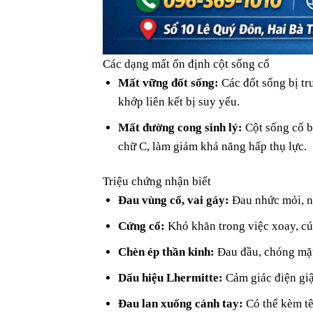
Các dạng mất ổn định cột sống cổ
Mất vững đốt sống:
Các đốt sống bị tr
khớp liên kết bị suy yếu.
Mất đường cong sinh lý:
Cột sống cổ b
chữ C, làm giảm khả năng hấp thụ lực.
Triệu chứng nhận biết
Đau vùng cổ, vai gáy:
Đau nhức mỏi, nh
Cứng cổ:
Khó khăn trong việc xoay, cú
Chèn ép thần kinh:
Đau đầu, chóng mặt,
Dấu hiệu Lhermitte:
Cảm giác điện giật
Đau lan xuống cánh tay:
Có thể kèm tê