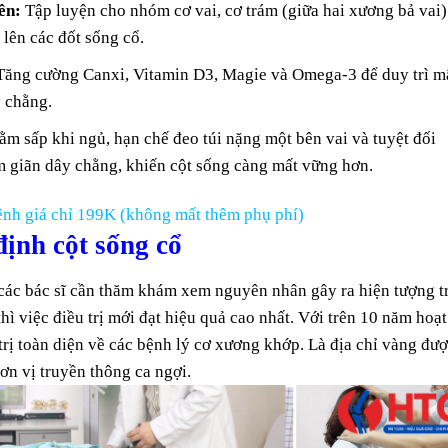
ên:
Tập luyện cho nhóm cơ vai, cơ trám (giữa hai xương bả vai)
 lên các đốt sống cổ.
ăng cường Canxi, Vitamin D3, Magie và Omega-3 để duy trì m
 chằng.
m sấp khi ngủ, hạn chế đeo túi nặng một bên vai và tuyệt đối
àm giãn dây chằng, khiến cột sống càng mất vững hơn.
nh giá chỉ 199K (không mất thêm phụ phí)
định cột sống cổ
t các bác sĩ cần thăm khám xem nguyên nhân gây ra hiện tượng t
hì việc điều trị mới đạt hiệu quả cao nhất. Với trên 10 năm hoạt
trị toàn diện về các bệnh lý cơ xương khớp. Là địa chỉ vàng đư
ơn vị truyền thông ca ngợi.