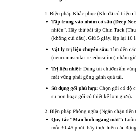
1. Biện pháp Khắc phục (Khi đã có triệu 
Tập trung vào nhóm cơ sâu (Deep Nec
nhiên”. Hãy thử bài tập Chin Tuck (Thu
(không cúi đầu). Giữ 5 giây, lặp lại 10 l
Vật lý trị liệu chuyên sâu:
Tìm đến các 
(neuromuscular re-education) nhằm giúp
Trị liệu nhiệt:
Dùng túi chườm ấm vùng c
mất vững phải gồng gánh quá tải.
Sử dụng gối phù hợp:
Chọn gối có độ ca
su non hoặc gối có thiết kế lõm giữa).
2. Biện pháp Phòng ngừa (Ngăn chặn tiến t
Quy tắc “Màn hình ngang mắt”:
Luôn 
mỗi 30-45 phút, hãy thực hiện các động