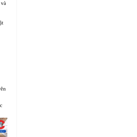
 và
ật
rên
ợc