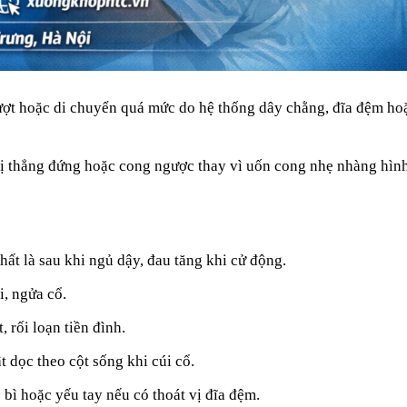
ượt hoặc di chuyển quá mức do hệ thống dây chằng, đĩa đệm ho
ị thẳng đứng hoặc cong ngược thay vì uốn cong nhẹ nhàng hìn
ất là sau khi ngủ dậy, đau tăng khi cử động.
i, ngửa cổ.
 rối loạn tiền đình.
 dọc theo cột sống khi cúi cổ.
 bì hoặc yếu tay nếu có thoát vị đĩa đệm.