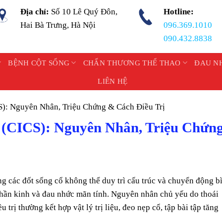
Địa chỉ:
Số 10 Lê Quý Đôn,
Hotline:
Hai Bà Trưng, Hà Nội
096.369.1010
090.432.8838
BỆNH CỘT SỐNG
CHẤN THƯƠNG THỂ THAO
ĐAU N
LIÊN HỆ
S): Nguyên Nhân, Triệu Chứng & Cách Điều Trị
ổ (CICS): Nguyên Nhân, Triệu Chứn
ạng các đốt sống cổ không thể duy trì cấu trúc và chuyển động b
 thần kinh và đau nhức mãn tính. Nguyên nhân chủ yếu do thoái
 trị thường kết hợp vật lý trị liệu, đeo nẹp cổ, tập bài tập tăng