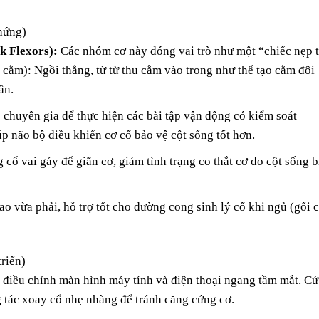
chứng)
k Flexors):
Các nhóm cơ này đóng vai trò như một “chiếc nẹp 
 cằm): Ngồi thẳng, từ từ thu cằm vào trong như thể tạo cằm đôi
ần.
chuyên gia để thực hiện các bài tập vận động có kiểm soát
 não bộ điều khiển cơ cổ bảo vệ cột sống tốt hơn.
ổ vai gáy để giãn cơ, giảm tình trạng co thắt cơ do cột sống b
o vừa phải, hỗ trợ tốt cho đường cong sinh lý cổ khi ngủ (gối 
riển)
điều chỉnh màn hình máy tính và điện thoại ngang tầm mắt. Cứ
 tác xoay cổ nhẹ nhàng để tránh căng cứng cơ.