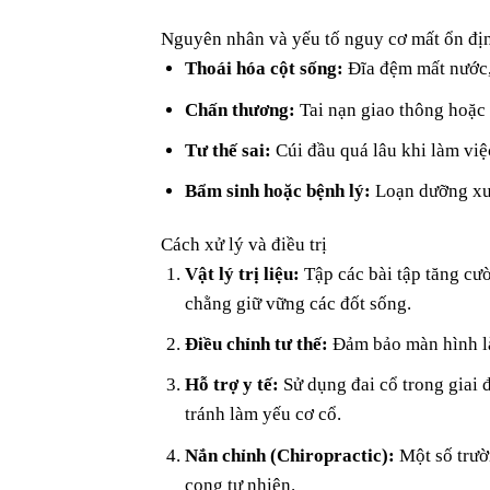
Nguyên nhân và yếu tố nguy cơ mất ổn địn
Thoái hóa cột sống:
Đĩa đệm mất nước, 
Chấn thương:
Tai nạn giao thông hoặc 
Tư thế sai:
Cúi đầu quá lâu khi làm việc
Bẩm sinh hoặc bệnh lý:
Loạn dưỡng xư
Cách xử lý và điều trị
Vật lý trị liệu:
Tập các bài tập tăng cườ
chằng giữ vững các đốt sống.
Điều chỉnh tư thế:
Đảm bảo màn hình là
Hỗ trợ y tế:
Sử dụng đai cổ trong giai 
tránh làm yếu cơ cổ.
Nắn chỉnh (Chiropractic):
Một số trườ
cong tự nhiên.