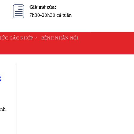
Giờ mở cửa:
7h30-20h30 cả tuần
HỨC CÁC KHỚP
BỆNH NHÂN NÓI
g
ình