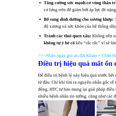
Tăng cường sức mạnh cơ vùng thân tr
cơ lưng trên để giảm bớt áp lực đè nặng
Bổ sung dinh dưỡng cho xương khớp:
T
độ xương và sức khỏe của hệ thống dây
Tránh các thói quen xấu:
Không nên nằ
không tự ý bẻ cổ
kêu “rắc rắc” vì sẽ l
>>>Nhận ngay gói ưu đãi Khám + Chữa bệ
Điều trị hiệu quả mất ổn 
Để điều trị bệnh lý này hiệu quả trước hế
từ đâu. Chỉ khi tìm ra nguyên nhân gốc rễ t
động, HTC tự hào mang lại giải pháp điều 
nhiều bệnh nhân tin tưởng, cũng như các đ