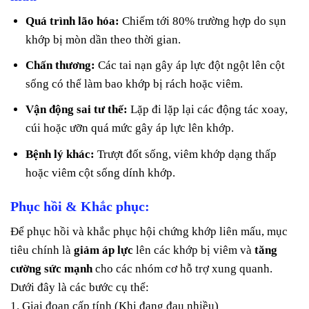
Quá trình lão hóa:
Chiếm tới 80% trường hợp do sụn
khớp bị mòn dần theo thời gian.
Chấn thương:
Các tai nạn gây áp lực đột ngột lên cột
sống có thể làm bao khớp bị rách hoặc viêm.
Vận động sai tư thế:
Lặp đi lặp lại các động tác xoay,
cúi hoặc ưỡn quá mức gây áp lực lên khớp.
Bệnh lý khác:
Trượt đốt sống, viêm khớp dạng thấp
hoặc viêm cột sống dính khớp.
Phục hồi & Khắc phục:
Để phục hồi và khắc phục hội chứng khớp liên mấu, mục
tiêu chính là
giảm áp lực
lên các khớp bị viêm và
tăng
cường sức mạnh
cho các nhóm cơ hỗ trợ xung quanh.
Dưới đây là các bước cụ thể:
1. Giai đoạn cấp tính (Khi đang đau nhiều)