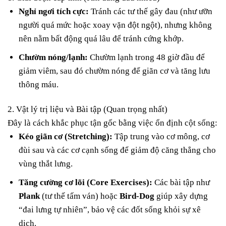
Nghỉ ngơi tích cực:
Tránh các tư thế gây đau (như ưỡn
người quá mức hoặc xoay vặn đột ngột), nhưng không
nên nằm bất động quá lâu để tránh cứng khớp.
Chườm nóng/lạnh:
Chườm lạnh trong 48 giờ đầu để
giảm viêm, sau đó chườm nóng để giãn cơ và tăng lưu
thông máu.
2. Vật lý trị liệu và Bài tập (Quan trọng nhất)
Đây là cách khắc phục tận gốc bằng việc ổn định cột sống:
Kéo giãn cơ (Stretching):
Tập trung vào cơ mông, cơ
đùi sau và các cơ cạnh sống để giảm độ căng thẳng cho
vùng thắt lưng.
Tăng cường cơ lõi (Core Exercises):
Các bài tập như
Plank
(tư thế tấm ván) hoặc
Bird-Dog
giúp xây dựng
“đai lưng tự nhiên”, bảo vệ các đốt sống khỏi sự xê
dịch.