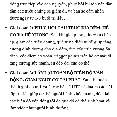
động trực tiếp vào căn nguyên, phục hồi hư tổn nên dần
dần các triệu chứng sẽ giảm đi, và bạn sẽ cảm nhận
được ngay từ 1-3 buổi trị liệu.
Giai đoạn 2: PHỤC HỒI CẤU TRÚC ĐĨA ĐỆM, HỆ
CƠ VÀ HỆ XƯƠNG
: Sau khi giải phóng được sự chèn
ép, giảm các triệu chứng, quá trình điều trị sẽ giúp tăng
cường dinh dưỡng cho đĩa đệm, đưa cấu trúc xương ổn
định, các điểm co xoắn, trigger points trên hệ cơ mất đi,
tăng cường sức mạnh, sự dẻo dai của cơ thể.
Giai đoạn 3: LẤY LẠI TOÀN BỘ BIÊN ĐỘ VẬN
ĐỘNG, GIẢM NGUY CƠ TÁI PHÁT
: Sau khi hoàn
thành giai đoạn 1 và 2, các bác sĩ HTC sẽ đưa ra các bài
tập trị liệu giúp cơ thể người bệnh khỏe mạnh, dẻo dai,
các biên độ vận động tối đa qua đó có thể sinh hoạt và
làm việc như người bình thường.