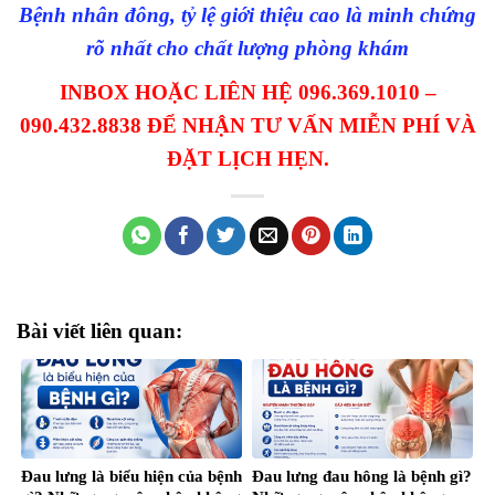
Bệnh nhân đông, tỷ lệ giới thiệu cao là minh chứng
rõ nhất cho chất lượng phòng khám
INBOX HOẶC LIÊN HỆ 096.369.1010 –
090.432.8838 ĐỂ NHẬN TƯ VẤN MIỄN PHÍ VÀ
ĐẶT LỊCH HẸN.
Bài viết liên quan:
Đau lưng là biểu hiện của bệnh
Đau lưng đau hông là bệnh gì?