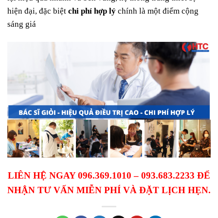
hiện đại, đặc biệt
chi phí hợp lý
chính là một điểm cộng
sáng giá
LIÊN HỆ NGAY 096.369.1010 – 093.683.2233 ĐỂ
NHẬN TƯ VẤN MIỄN PHÍ VÀ ĐẶT LỊCH HẸN.