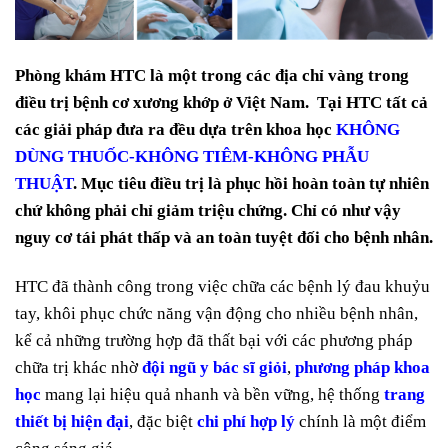
Phòng khám HTC là một trong các địa chỉ vàng trong
điều trị bệnh cơ xương khớp ở Việt Nam. Tại HTC tất cả
các giải pháp đưa ra đều dựa trên khoa học
KHÔNG
DÙNG THUỐC-KHÔNG TIÊM-KHÔNG PHẪU
THUẬT
. Mục tiêu điều trị là phục hồi hoàn toàn tự nhiên
chứ không phải chỉ giảm triệu chứng. Chỉ có như vậy
nguy cơ tái phát thấp và an toàn tuyệt đối cho bệnh nhân.
HTC đã thành công trong việc chữa các bệnh lý đau khuỷu
tay, khôi phục chức năng vận động cho nhiều bệnh nhân,
kể cả những trường hợp đã thất bại với các phương pháp
chữa trị khác nhờ
đội ngũ y bác sĩ giỏi
,
phương pháp khoa
học
mang lại hiệu quả nhanh và bền vững, hệ thống
trang
thiết bị hiện đại
, đặc biệt
chi phí hợp lý
chính là một điểm