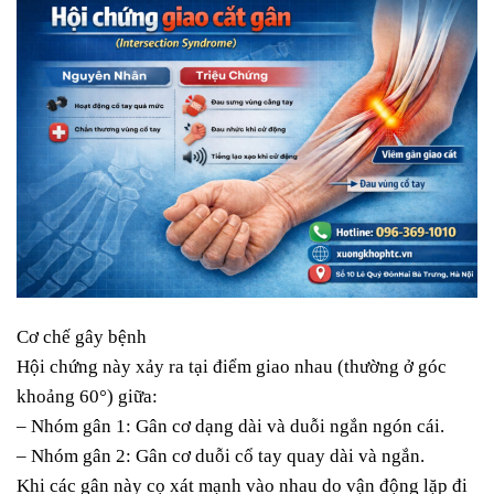
Cơ chế gây bệnh
Hội chứng này xảy ra tại điểm giao nhau (thường ở góc
khoảng 60°) giữa:
– Nhóm gân 1: Gân cơ dạng dài và duỗi ngắn ngón cái.
– Nhóm gân 2: Gân cơ duỗi cổ tay quay dài và ngắn.
Khi các gân này cọ xát mạnh vào nhau do vận động lặp đi