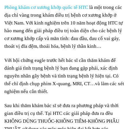
Phòng khám cơ xương khớp quốc tế HTC
là một trong các
địa chỉ vàng trong khám điều trị bệnh cơ xương khớp ở
Việt Nam. Với kinh nghiệm trên 10 năm hoạt động HTC tự
hào mang đến giải pháp điều trị toàn diện cho các bệnh lý
cơ xương khớp cấp và mãn tính: đau đầu, đau cổ vai gáy,
thoát vị đĩa đệm, thoái hóa, bệnh lý thần kinh…
Với hội chứng eagle trước hết bác sĩ cần thăm khám để
đánh giá tình trạng bệnh lý bạn đang gặp phải, xác định
nguyên nhân gây bệnh và tình trạng bệnh lý hiện tại. Có
thể chỉ định chụp phim X-quang, MRI, CT…và làm các xét
nghiệm nếu cân thiết.
Sau khi thăm khám bác sĩ sẽ đưa ra phương pháp và thời
gian điều trị cụ thể. Tại HTC các giải pháp đưa ra đều
KHÔNG DÙNG THUỐC-KHÔNG TIÊM-KHÔNG PHẪU
THUẬT, sử dụng các máy móc hiện đại kết hợp các