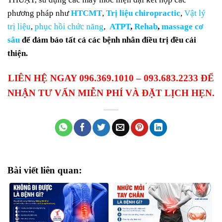
phương pháp như
HTCMT
,
Trị liệu chiropractic
,
Vật lý
trị liệu
,
phục hồi chức năng
,
ATPT
,
Rehab
,
massage cơ
sâu
để đảm bảo tất cả các bệnh nhân điều trị đều cải
thiện.
LIÊN HỆ NGAY 096.369.1010 – 093.683.2233 ĐỂ
NHẬN TƯ VẤN MIỄN PHÍ VÀ ĐẶT LỊCH HẸN.
Bài viết liên quan: