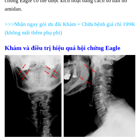
chứng Eagle có thể được kích hoạt bằng cách sờ nắn hố
amidan.
>>>Nhận ngay gói ưu đãi Khám + Chữa bệnh giá chỉ 199K
(không mất thêm phụ phí)
Khám và điều trị hiệu quả hội chứng Eagle