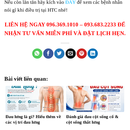
Nếu còn lăn tăn hãy kích vào
ĐÂY
để xem các bệnh nhân
nói gì khi điều trị tại HTC nhé!
LIÊN HỆ NGAY 096.369.1010 – 093.683.2233 ĐỂ
NHẬN TƯ VẤN MIỄN PHÍ VÀ ĐẶT LỊCH HẸN.
Bài viết liên quan:
Đau lưng là gì? Hiểu thêm về
Đánh giá đau cột sống cổ &
các vị trí đau lưng
cột sống thắt lưng