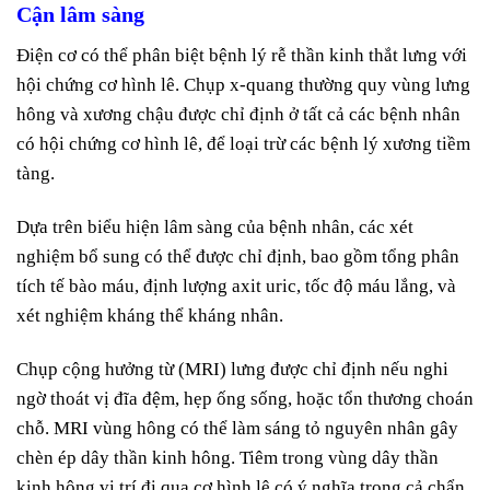
Cận lâm sàng
Điện cơ có thể phân biệt bệnh lý rễ thần kinh thắt lưng với
hội chứng cơ hình lê. Chụp x-quang thường quy vùng lưng
hông và xương chậu được chỉ định ở tất cả các bệnh nhân
có hội chứng cơ hình lê, để loại trừ các bệnh lý xương tiềm
tàng.
Dựa trên biểu hiện lâm sàng của bệnh nhân, các xét
nghiệm bổ sung có thể được chỉ định, bao gồm tổng phân
tích tế bào máu, định lượng axit uric, tốc độ máu lắng, và
xét nghiệm kháng thể kháng nhân.
Chụp cộng hưởng từ (MRI) lưng được chỉ định nếu nghi
ngờ thoát vị đĩa đệm, hẹp ống sống, hoặc tổn thương choán
chỗ. MRI vùng hông có thể làm sáng tỏ nguyên nhân gây
chèn ép dây thần kinh hông. Tiêm trong vùng dây thần
kinh hông vị trí đi qua cơ hình lê có ý nghĩa trong cả chẩn