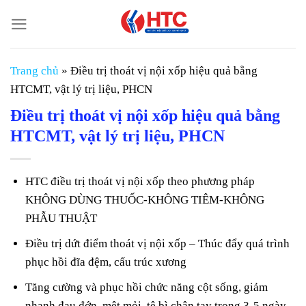
Chuyển
đến
nội
dung
Trang chủ
»
Điều trị thoát vị nội xốp hiệu quả bằng
HTCMT, vật lý trị liệu, PHCN
Điều trị thoát vị nội xốp hiệu quả bằng
HTCMT, vật lý trị liệu, PHCN
HTC điều trị thoát vị nội xốp theo phương pháp
KHÔNG DÙNG THUỐC-KHÔNG TIÊM-KHÔNG
PHẪU THUẬT
Điều trị dứt điểm thoát vị nội xốp – Thúc đẩy quá trình
phục hồi đĩa đệm, cấu trúc xương
Tăng cường và phục hồi chức năng cột sống, giảm
nhanh đau đớn, mệt mỏi, tê bì chân tay trong 3-5 ngày.