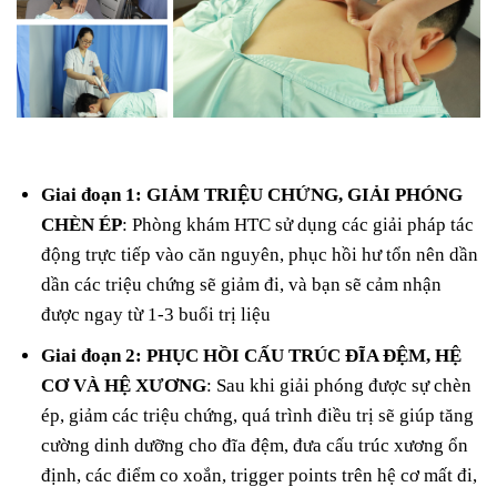
Giai đoạn 1: GIẢM TRIỆU CHỨNG, GIẢI PHÓNG
CHÈN ÉP
: Phòng khám HTC sử dụng các giải pháp tác
động trực tiếp vào căn nguyên, phục hồi hư tổn nên dần
dần các triệu chứng sẽ giảm đi, và bạn sẽ cảm nhận
được ngay từ 1-3 buổi trị liệu
Giai đoạn 2: PHỤC HỒI CẤU TRÚC ĐĨA ĐỆM, HỆ
CƠ VÀ HỆ XƯƠNG
: Sau khi giải phóng được sự chèn
ép, giảm các triệu chứng, quá trình điều trị sẽ giúp tăng
cường dinh dưỡng cho đĩa đệm, đưa cấu trúc xương ổn
định, các điểm co xoắn, trigger points trên hệ cơ mất đi,