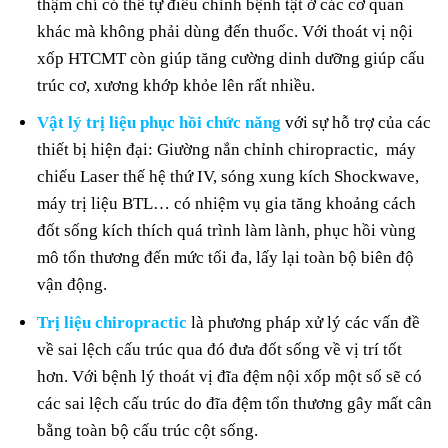
thậm chí có thể tự điều chỉnh bệnh tật ở các cơ quan
khác mà không phải dùng đến thuốc. Với thoát vị nội
xốp HTCMT còn giúp tăng cường dinh dưỡng giúp cấu
trúc cơ, xương khớp khỏe lên rất nhiều.
Vật lý trị liệu phục hồi chức năng
với sự hỗ trợ của các
thiết bị hiện đại: Giường nắn chỉnh chiropractic, máy
chiếu Laser thế hệ thứ IV, sóng xung kích Shockwave,
máy trị liệu BTL… có nhiệm vụ gia tăng khoảng cách
đốt sống kích thích quá trình làm lành, phục hồi vùng
mô tổn thương đến mức tối đa, lấy lại toàn bộ biên độ
vận động.
Trị liệu chiropractic
là phương pháp xử lý các vấn đề
về sai lệch cấu trúc qua đó đưa đốt sống về vị trí tốt
hơn. Với bệnh lý thoát vị đĩa đệm nội xốp một số sẽ có
các sai lệch cấu trúc do đĩa đệm tổn thương gây mất cân
bằng toàn bộ cấu trúc cột sống.