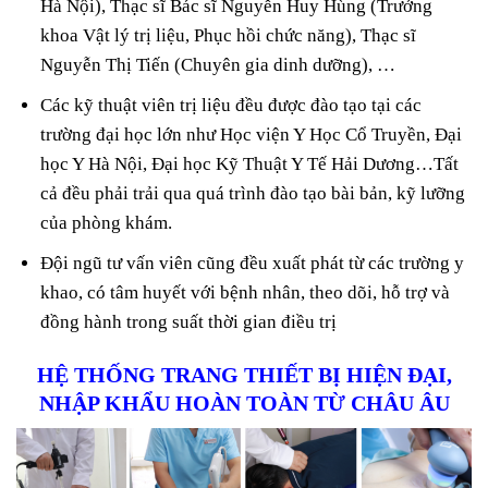
Hà Nội), Thạc sĩ Bác sĩ Nguyễn Huy Hùng (Trưởng
khoa Vật lý trị liệu, Phục hồi chức năng), Thạc sĩ
Nguyễn Thị Tiến (Chuyên gia dinh dưỡng), …
Các kỹ thuật viên trị liệu đều được đào tạo tại các
trường đại học lớn như Học viện Y Học Cổ Truyền, Đại
học Y Hà Nội, Đại học Kỹ Thuật Y Tế Hải Dương…Tất
cả đều phải trải qua quá trình đào tạo bài bản, kỹ lưỡng
của phòng khám.
Đội ngũ tư vấn viên cũng đều xuất phát từ các trường y
khao, có tâm huyết với bệnh nhân, theo dõi, hỗ trợ và
đồng hành trong suất thời gian điều trị
HỆ THỐNG TRANG THIẾT BỊ HIỆN ĐẠI,
NHẬP KHẨU HOÀN TOÀN TỪ CHÂU ÂU