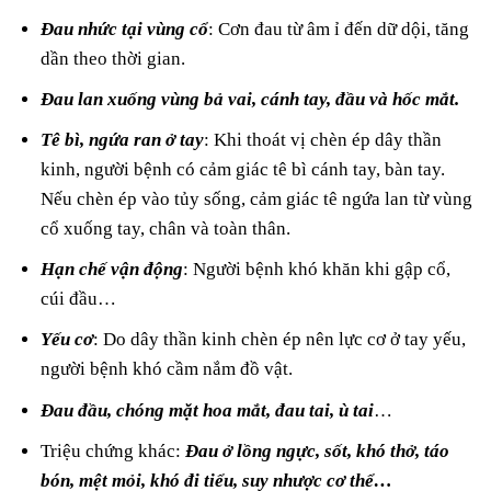
Đau nhức tại vùng cổ
: Cơn đau từ âm ỉ đến dữ dội, tăng
dần theo thời gian.
Đau lan xuống vùng bả vai, cánh tay, đầu và hốc mắt.
Tê bì, ngứa ran ở tay
: Khi thoát vị chèn ép dây thần
kinh, người bệnh có cảm giác tê bì cánh tay, bàn tay.
Nếu chèn ép vào tủy sống, cảm giác tê ngứa lan từ vùng
cổ xuống tay, chân và toàn thân.
Hạn chế vận động
: Người bệnh khó khăn khi gập cổ,
cúi đầu…
Yếu cơ
: Do dây thần kinh chèn ép nên lực cơ ở tay yếu,
người bệnh khó cầm nắm đồ vật.
Đau đầu, chóng mặt hoa mắt, đau tai, ù tai
…
Triệu chứng khác:
Đau ở lồng ngực, sốt, khó thở, táo
bón, mệt mỏi, khó đi tiểu, suy nhược cơ thể…