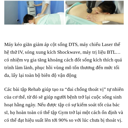
Máy kéo giãn giảm áp cột sống DTS, máy chiếu Laser thế
hệ thứ IV, sóng xung kích Shockwave, máy trị liệu BTL…
có nhiệm vụ gia tăng khoảng cách đốt sống kích thích quá
trình làm lành, phục hồi vùng mô tổn thương đến mức tối
đa, lấy lại toàn bộ biên độ vận động
Các bài tập Rehab giúp tạo ra “đai chống thoát vị” tự nhiên
của cơ thể, từ đó sẽ giúp người bệnh trở lại cuộc sống sinh
hoạt hằng ngày. Nếu được tập có sự kiểm soát tốt của bác
sĩ, họ hoàn toàn có thể tập Gym trở lại một cách ổn định và
có thể đạt hiệu suất lên tới 90% so với lúc chưa bị thoát vị.