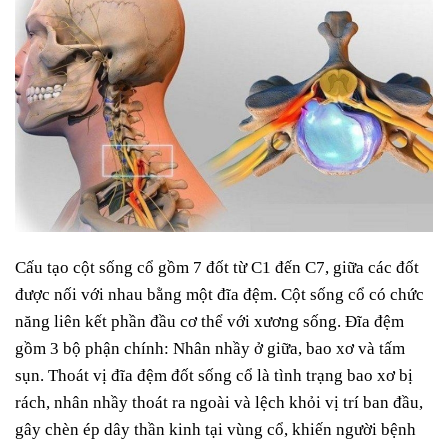
Cấu tạo cột sống cổ gồm 7 đốt từ C1 đến C7, giữa các đốt
được nối với nhau bằng một đĩa đệm. Cột sống cổ có chức
năng liên kết phần đầu cơ thể với xương sống. Đĩa đệm
gồm 3 bộ phận chính: Nhân nhầy ở giữa, bao xơ và tấm
sụn. Thoát vị đĩa đệm đốt sống cổ là tình trạng bao xơ bị
rách, nhân nhầy thoát ra ngoài và lệch khỏi vị trí ban đầu,
gây chèn ép dây thần kinh tại vùng cổ, khiến người bệnh