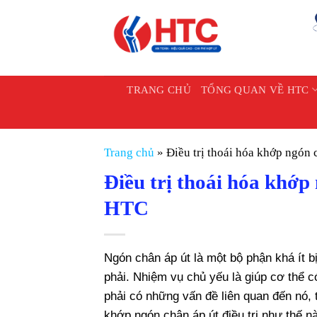
Chuyển
đến
nội
dung
TRANG CHỦ
TỔNG QUAN VỀ HTC
Trang chủ
»
Điều trị thoái hóa khớp ngón 
Điều trị thoái hóa khớp
HTC
Ngón chân áp út là một bộ phận khá ít b
phải. Nhiệm vụ chủ yếu là giúp cơ thể 
phải có những vấn đề liên quan đến nó, 
khớp ngón chân áp út điều trị như thế n