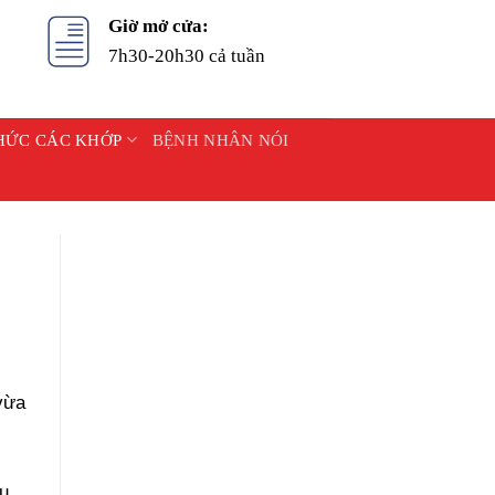
Giờ mở cửa:
7h30-20h30 cả tuần
HỨC CÁC KHỚP
BỆNH NHÂN NÓI
 vừa
au