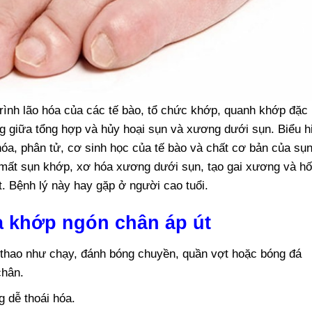
trình lão hóa của các tế bào, tổ chức khớp, quanh khớp đặc
ng giữa tổng hợp và hủy hoại sụn và xương dưới sụn. Biểu h
 hóa, phân tử, cơ sinh học của tế bào và chất cơ bản của sụn
 mất sụn khớp, xơ hóa xương dưới sụn, tạo gai xương và h
 Bệnh lý này hay gặp ở người cao tuổi.
a khớp ngón chân áp út
 thao như chạy, đánh bóng chuyền, quần vợt hoặc bóng đá
chân.
g dễ thoái hóa.