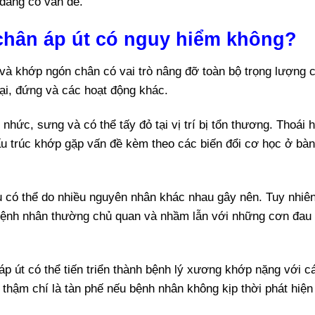
đang có vấn đề.
chân áp út có nguy hiểm không?
và khớp ngón chân có vai trò nâng đỡ toàn bộ trọng lượng 
lại, đứng và các hoạt động khác.
hức, sưng và có thể tấy đỏ tại vị trí bị tổn thương. Thoái 
cấu trúc khớp gặp vấn đề kèm theo các biến đổi cơ học ở bàn
 có thể do nhiều nguyên nhân khác nhau gây nên. Tuy nhiên
n bệnh nhân thường chủ quan và nhầm lẫn với những cơn đau
áp út có thể tiến triển thành bệnh lý xương khớp nặng với c
thậm chí là tàn phế nếu bệnh nhân không kịp thời phát hiện