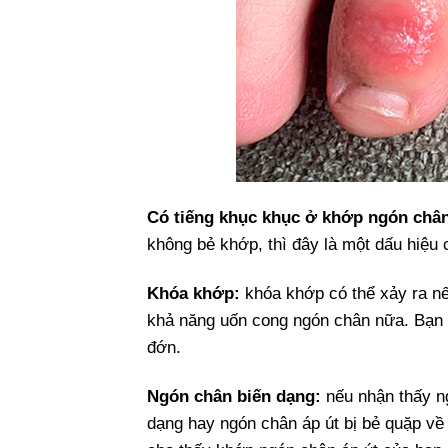
Có tiếng khục khục ở khớp ngón châ
không bẻ khớp, thì đây là một dấu hiệu 
Khóa khớp:
k
hóa khớp có thể xảy ra 
khả năng uốn cong ngón chân nữa. Bạn 
đớn.
Ngón chân biến dạng:
n
ếu nhận thấy n
dạng hay ngón chân áp út bị bẻ quặp về 