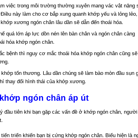
m việc trong môi trường thường xuyên mang vác vật nặng 
. Điều này làm cho cơ bắp xung quanh khớp yếu và lỏng lẻo,
c khớp xương ngón chân lâu dần sẽ dẫn đến thoái hóa.
hể quá lớn áp lực dồn nén lên bàn chân và ngón chân càng
oái hóa khớp ngón chân.
ắc bệnh thì nguy cơ mắc thoái hóa khớp ngón chân cũng sẽ
ờng.
 khớp tổn thương. Lâu dần chúng sẽ làm bào mòn đầu sụn 
hí thay đổi hình thái của khớp xương.
 khớp ngón chân áp út
 ý đầu tiên khi bạn gặp các vấn đề ở khớp ngón chân, người
t.
 tiến triển khiến bạn bị cứng khớp ngón chân. Biểu hiện là n