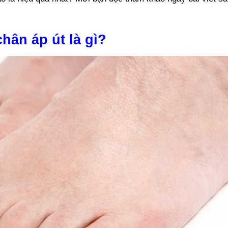
hân áp út là gì?