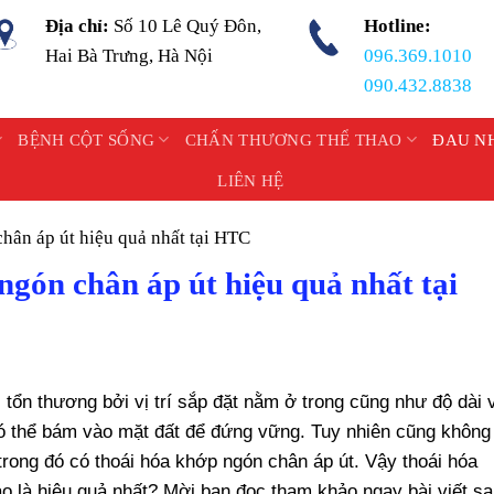
Địa chỉ:
Số 10 Lê Quý Đôn,
Hotline:
Hai Bà Trưng, Hà Nội
096.369.1010
090.432.8838
BỆNH CỘT SỐNG
CHẤN THƯƠNG THỂ THAO
ĐAU N
LIÊN HỆ
chân áp út hiệu quả nhất tại HTC
 ngón chân áp út hiệu quả nhất tại
ị tổn thương bởi vị trí sắp đặt nằm ở trong cũng như độ dài
có thể bám vào mặt đất để đứng vững. Tuy nhiên cũng không
trong đó có thoái hóa khớp ngón chân áp út. Vậy thoái hóa
ào là hiệu quả nhất? Mời bạn đọc tham khảo ngay bài viết s