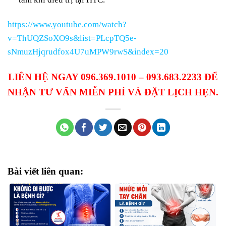
https://www.youtube.com/watch?
v=ThUQZSoXO9s&list=PLcpTQ5e-
sNmuzHjqrudfox4U7uMPW9rwS&index=20
LIÊN HỆ NGAY 096.369.1010 – 093.683.2233 ĐỂ
NHẬN TƯ VẤN MIỄN PHÍ VÀ ĐẶT LỊCH HẸN.
Bài viết liên quan: