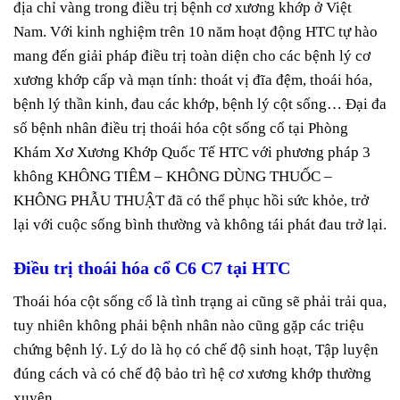
địa chỉ vàng trong điều trị bệnh cơ xương khớp ở Việt
Nam. Với kinh nghiệm trên 10 năm hoạt động HTC tự hào
mang đến giải pháp điều trị toàn diện cho các bệnh lý cơ
xương khớp cấp và mạn tính: thoát vị đĩa đệm, thoái hóa,
bệnh lý thần kinh, đau các khớp, bệnh lý cột sống… Đại đa
số bệnh nhân điều trị thoái hóa cột sống cổ tại Phòng
Khám Xơ Xương Khớp Quốc Tế HTC với phương pháp 3
không KHÔNG TIÊM – KHÔNG DÙNG THUỐC –
KHÔNG PHẪU THUẬT đã có thể phục hồi sức khỏe, trở
lại với cuộc sống bình thường và không tái phát đau trở lại.
Điều trị
thoái hóa cổ C6 C7
tại HTC
Thoái hóa cột sống cổ là tình trạng ai cũng sẽ phải trải qua,
tuy nhiên không phải bệnh nhân nào cũng gặp các triệu
chứng bệnh lý. Lý do là họ có chế độ sinh hoạt, Tập luyện
đúng cách và có chế độ bảo trì hệ cơ xương khớp thường
xuyên.