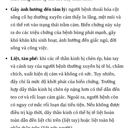
Gây ảnh hưởng đến tâm lý:
người bệnh thoái hóa cột
sống cổ họ thường xuyên cảm thấy lo lắng, mệt mỏi và
có thể rơi vào trạng thái trầm cảm. Biến chứng này xảy
ra do các triệu chứng của bệnh bùng phát mạnh, gây
khó khăn khi sinh hoạt, ảnh hưởng đến giấc ngủ, đời
sống và công việc.
Liệt, tàn phế:
khi các rễ thần kinh bị chèn ép, bàn tay
và cánh tay của người bệnh thường xuyên bị tê bì, châm
chích, xuất hiện dị cảm và không có sức. Tuy nhiên,
đây chỉ là mức độ khởi phát của biến chứng. Trường
hợp dây thần kinh bị chèn ép nặng hơn có thể dẫn đến
teo cơ và rối loạn cảm giác. Ngoài ra, người bệnh còn
có nguy cơ mắc rối loạn đại tiểu tiện. Nếu không được
điều trị kịp thời, dây thần kinh có thể bị tê liệt hoàn
toàn dẫn đến liệt chi trên (liệt tay) hoặc liệt toàn bộ
phần thân trên (liệt nửa người).