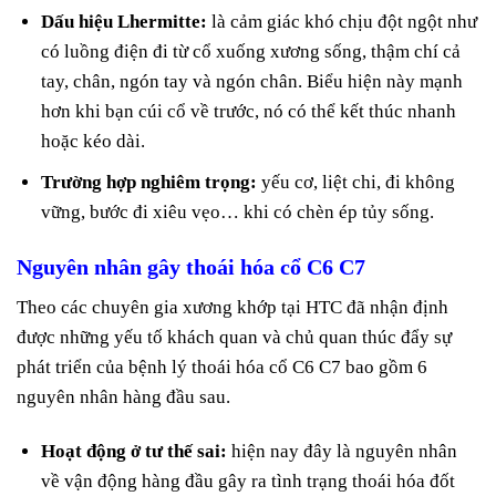
Dấu hiệu Lhermitte:
là cảm giác khó chịu đột ngột như
có luồng điện đi từ cổ xuống xương sống, thậm chí cả
tay, chân, ngón tay và ngón chân. Biểu hiện này mạnh
hơn khi bạn cúi cổ về trước, nó có thể kết thúc nhanh
hoặc kéo dài.
Trường hợp nghiêm trọng:
yếu cơ, liệt chi, đi không
vững, bước đi xiêu vẹo… khi có chèn ép tủy sống.
Nguyên nhân gây thoái hóa cổ C6 C7
Theo các chuyên gia xương khớp tại HTC đã nhận định
được những yếu tố khách quan và chủ quan thúc đẩy sự
phát triển của bệnh lý thoái hóa cổ C6 C7 bao gồm 6
nguyên nhân hàng đầu sau.
Hoạt động ở tư thế sai:
hiện nay đây là nguyên nhân
về vận động hàng đầu gây ra tình trạng thoái hóa đốt