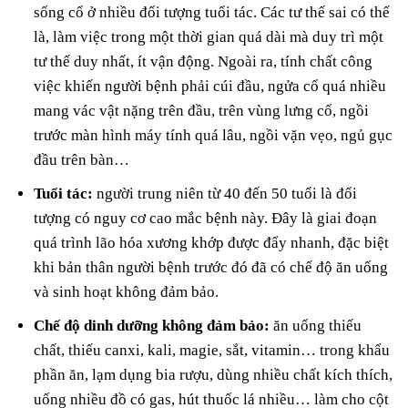
sống cổ ở nhiều đối tượng tuổi tác. Các tư thế sai có thể
là, làm việc trong một thời gian quá dài mà duy trì một
tư thế duy nhất, ít vận động. Ngoài ra, tính chất công
việc khiến người bệnh phải cúi đầu, ngửa cổ quá nhiều
mang vác vật nặng trên đầu, trên vùng lưng cổ, ngồi
trước màn hình máy tính quá lâu, ngồi vặn vẹo, ngủ gục
đầu trên bàn…
Tuổi tác:
người trung niên từ 40 đến 50 tuổi là đối
tượng có nguy cơ cao mắc bệnh này. Đây là giai đoạn
quá trình lão hóa xương khớp được đẩy nhanh, đặc biệt
khi bản thân người bệnh trước đó đã có chế độ ăn uống
và sinh hoạt không đảm bảo.
Chế độ dinh dưỡng không đảm bảo:
ăn uống thiếu
chất, thiếu canxi, kali, magie, sắt, vitamin… trong khẩu
phần ăn, lạm dụng bia rượu, dùng nhiều chất kích thích,
uống nhiều đồ có gas, hút thuốc lá nhiều… làm cho cột