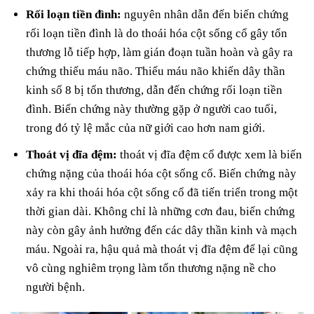
Rối loạn tiền đình:
nguyên nhân dẫn đến biến chứng
rối loạn tiền đình là do thoái hóa cột sống cổ gây tổn
thương lỗ tiếp hợp, làm gián đoạn tuần hoàn và gây ra
chứng thiếu máu não. Thiếu máu não khiến dây thần
kinh số 8 bị tổn thương, dẫn đến chứng rối loạn tiền
đình. Biến chứng này thường gặp ở người cao tuổi,
trong đó tỷ lệ mắc của nữ giới cao hơn nam giới.
Thoát vị đĩa đệm:
thoát vị đĩa đệm cổ được xem là biến
chứng nặng của thoái hóa cột sống cổ. Biến chứng này
xảy ra khi thoái hóa cột sống cổ đã tiến triển trong một
thời gian dài. Không chỉ là những cơn đau, biến chứng
này còn gây ảnh hưởng đến các dây thần kinh và mạch
máu. Ngoài ra, hậu quả mà thoát vị đĩa đệm để lại cũng
vô cùng nghiêm trọng làm tổn thương nặng nề cho
người bệnh.