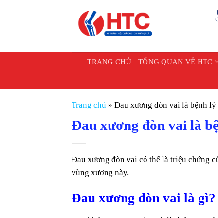
Chuyển
đến
nội
dung
TRANG CHỦ
TỔNG QUAN VỀ HTC
Trang chủ
»
Đau xương đòn vai là bệnh lý
Đau xương đòn vai là bệ
Đau xương đòn vai có thể là triệu chứng c
vùng xương này.
Đau xương đòn vai là gì?