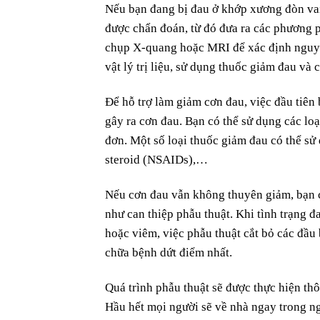
Nếu bạn đang bị đau ở khớp xương đòn vai,
được chẩn đoán, từ đó đưa ra các phương ph
chụp X-quang hoặc MRI để xác định nguyên 
vật lý trị liệu, sử dụng thuốc giảm đau v
Để hỗ trợ làm giảm cơn đau, việc đầu tiên
gây ra cơn đau. Bạn có thể sử dụng các lo
đơn. Một số loại thuốc giảm đau có thể s
steroid (NSAIDs),…
Nếu cơn đau vẫn không thuyên giảm, bạn c
như can thiệp phẫu thuật. Khi tình trạng 
hoặc viêm, việc phẫu thuật cắt bỏ các đầ
chữa bệnh dứt điểm nhất.
Quá trình phẫu thuật sẽ được thực hiện th
Hầu hết mọi người sẽ về nhà ngay trong ng