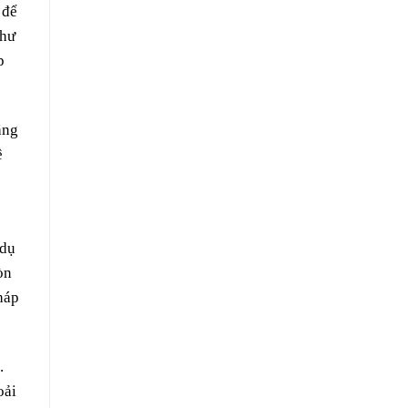
 để
như
p
ặng
ê
 dụ
òn
háp
.
oải