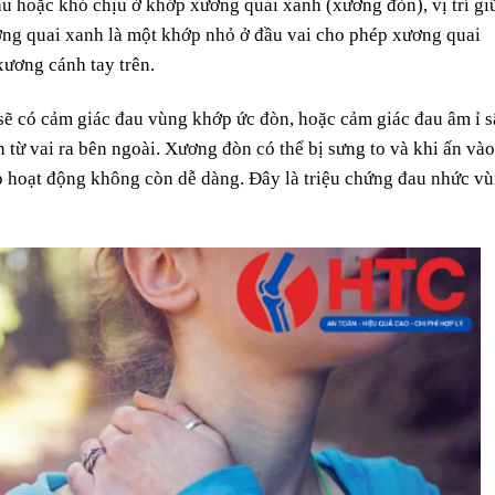
u hoặc khó chịu ở khớp xương quai xanh (xương đòn), vị trí gi
ng quai xanh là một khớp nhỏ ở đầu vai cho phép xương quai
xương cánh tay trên.
sẽ có cảm giác đau vùng khớp ức đòn, hoặc cảm giác đau âm ỉ 
 từ vai ra bên ngoài. Xương đòn có thể bị sưng to và khi ấn vào
p hoạt động không còn dễ dàng. Đây là triệu chứng đau nhức v