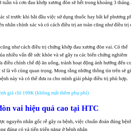
 3 tuần và cơn đau khớp xương đòn sẽ hết trong khoảng 3 tháng.
bác sĩ trước khi bắt đầu việc sử dụng thuốc hay bất kể phương p
yên nhân chính xác và có cách điều trị an toàn cũng như điều trị 
 cũng như cách điều trị chứng khớp đau xương đòn vai. Có thể
của nhiều vấn đề sức khỏe và sẽ gây ra các biến chứng nghiêm
ữa điều chỉnh chế độ ăn uống, tránh hoạt động ảnh hưởng đến c
c sĩ là vô cùng quan trọng. Mong rằng những thông tin trên sẽ g
bệnh này và có thể đưa ra cho mình giải pháp điều trị phù hợp.
nh giá chỉ 199K (không mất thêm phụ phí)
đòn vai hiệu quả cao tại HTC
được nguyên nhân gốc rễ gây ra bệnh, việc chuẩn đoán đúng bện
ng đáng có và tiến triển nặng ở bệnh nhân