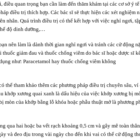
 điều quan trọng bạn cần làm đến thăm khám tại các cơ sở ý tế
áp điều trị thích hợp. Các bác sĩ sẽ thực hiện các xét nghiệm 
nhân. Quá trình điều trị có thể kết hợp với việc nghỉ ngơi, tậ
à chế độ dinh dưỡng,…
 bạn nên làm là dành thời gian nghỉ ngơi và tránh các cử động n
ại thuốc giảm đau và thuốc chống viêm do bác sĩ hoặc dược sĩ k
ử dụng như: Paracetamol hay thuốc chống viêm không
ó thể tham khảo thêm các phương pháp điều trị chuyên sâu, ví
đau khớp xương quai xanh là dấu hiệu của việc khớp xương bị m
u bị mòn của khớp bằng lỗ khóa hoặc phẫu thuật mở là phương p
ông qua hai hoặc ba vết rạch khoảng 0,5 cm và gây mê toàn thân
ày và đeo địu trong vài ngày cho đến khi vai có thể cử động th