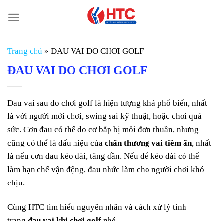
Chuyển
đến
nội
dung
Trang chủ
»
ĐAU VAI DO CHƠI GOLF
ĐAU VAI DO CHƠI GOLF
Đau vai sau do chơi golf là hiện tượng khá phổ biến, nhất
là với người mới chơi, swing sai kỹ thuật, hoặc chơi quá
sức. Cơn đau có thể do cơ bắp bị mỏi đơn thuần, nhưng
cũng có thể là dấu hiệu của
chấn thương vai tiềm ẩn
, nhất
là nếu cơn đau kéo dài, tăng dần. Nếu để kéo dài có thể
làm hạn chế vận động, đau nhức làm cho người chơi khó
chịu.
Cùng HTC tìm hiểu nguyên nhân và cách xử lý tình
trạng
đau vai khi chơi golf
nhé.