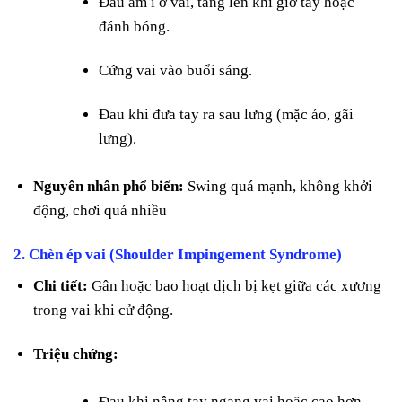
Đau âm ỉ ở vai, tăng lên khi giơ tay hoặc
đánh bóng.
Cứng vai vào buổi sáng.
Đau khi đưa tay ra sau lưng (mặc áo, gãi
lưng).
Nguyên nhân phổ biến:
Swing quá mạnh, không khởi
động, chơi quá nhiều
2.
Chèn ép vai (Shoulder Impingement Syndrome)
Chi tiết:
Gân hoặc bao hoạt dịch bị kẹt giữa các xương
trong vai khi cử động.
Triệu chứng:
Đau khi nâng tay ngang vai hoặc cao hơn.