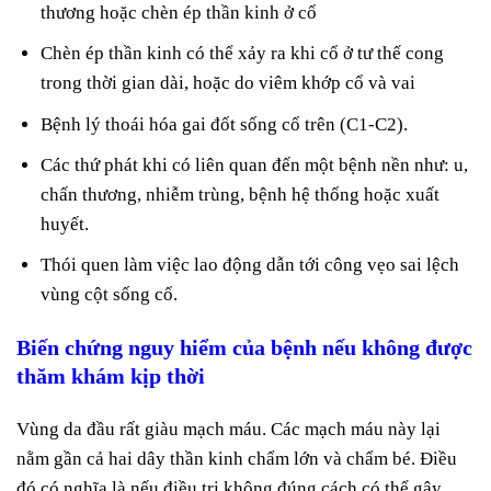
thương hoặc chèn ép thần kinh ở cổ
Chèn ép thần kinh có thể xảy ra khi cổ ở tư thế cong
trong thời gian dài, hoặc do viêm khớp cổ và vai
Bệnh lý thoái hóa gai đốt sống cổ trên (C1-C2).
Các thứ phát khi có liên quan đến một bệnh nền như: u,
chấn thương, nhiễm trùng, bệnh hệ thống hoặc xuất
huyết.
Thói quen làm việc lao động dẫn tới công vẹo sai lệch
vùng cột sống cổ.
Biến chứng nguy hiểm của bệnh nếu không được
thăm khám kịp thời
Vùng da đầu rất giàu mạch máu. Các mạch máu này lại
nằm gần cả hai dây thần kinh chẩm lớn và chẩm bé. Điều
đó có nghĩa là nếu điều trị không đúng cách có thể gây