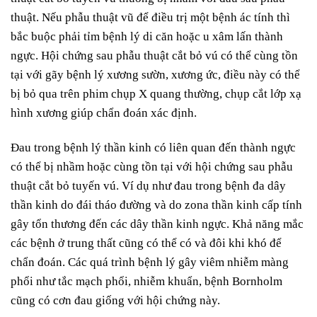
thuật. Nếu phẫu thuật vũ để điều trị một bệnh ác tính thì
bắc buộc phải tỉm bệnh lý di căn hoặc u xâm lấn thành
ngực. Hội chứng sau phẫu thuật cắt bỏ vú có thể cùng tồn
tại với gãy bệnh lý xương sườn, xương ức, điều này có thể
bị bỏ qua trên phim chụp X quang thường, chụp cắt lớp xạ
hình xương giúp chẩn đoán xác định.
Đau trong bệnh lý thần kinh có liên quan đến thành ngực
có thể bị nhầm hoặc cùng tồn tại với hội chứng sau phẫu
thuật cắt bỏ tuyến vú. Ví dụ như đau trong bệnh đa dây
thần kinh do đái tháo đường và do zona thần kinh cấp tính
gây tổn thương đến các dây thần kinh ngực. Khả năng mắc
các bệnh ở trung thất cũng có thể có và đôi khi khó để
chẩn đoán. Các quá trình bệnh lý gây viêm nhiễm màng
phổi như tắc mạch phổi, nhiễm khuẩn, bệnh Bornholm
cũng có cơn đau giống với hội chứng này.