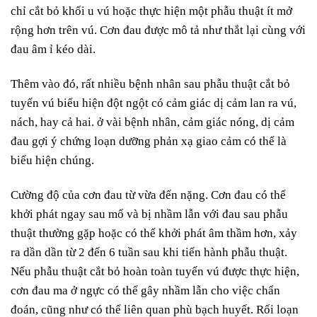
chỉ cắt bỏ khối u vú hoặc thực hiện một phẫu thuật ít mở
rộng hơn trên vú. Cơn đau được mô tả như thắt lại cùng với
đau âm ỉ kéo dài.
Thêm vào đó, rất nhiều bệnh nhân sau phẫu thuật cắt bỏ
tuyến vú biểu hiện đột ngột có cảm giác dị cảm lan ra vú,
nách, hay cả hai. ở vài bệnh nhân, cảm giác nóng, dị cảm
đau gợi ý chứng loạn dưỡng phản xạ giao cảm có thể là
biểu hiện chúng.
Cường độ của cơn đau từ vừa đến nặng. Cơn đau có thể
khởi phát ngay sau mổ và bị nhầm lẫn với đau sau phẫu
thuật thường gặp hoặc có thể khởi phát âm thầm hơn, xảy
ra dần dần từ 2 đến 6 tuần sau khi tiến hành phẫu thuật.
Nếu phẫu thuật cắt bỏ hoàn toàn tuyến vú được thực hiện,
cơn đau ma ở ngực có thể gây nhầm lẫn cho việc chẩn
đoán, cũng như có thể liên quan phù bạch huyết. Rối loạn