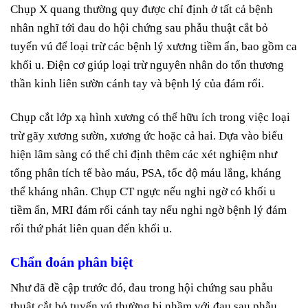
Chụp X quang thường quy được chỉ định ở tất cả bệnh
nhân nghĩ tới đau do hội chứng sau phẫu thuật cắt bỏ
tuyến vú để loại trừ các bệnh lý xương tiềm ẩn, bao gồm ca
khối u. Điện cơ giúp loại trừ nguyên nhân do tổn thương
thần kinh liên sườn cánh tay và bệnh lý của đám rối.
Chụp cắt lớp xạ hình xương có thể hữu ích trong việc loại
trừ gãy xương sườn, xương ức hoặc cả hai. Dựa vào biểu
hiện lâm sàng có thể chỉ định thêm các xét nghiệm như
tổng phân tích tế bào máu, PSA, tốc độ máu lắng, kháng
thể kháng nhân. Chụp CT ngực nếu nghi ngờ có khối u
tiềm ẩn, MRI đám rối cánh tay nếu nghi ngờ bệnh lý đám
rối thứ phát liên quan đến khối u.
Chẩn đoán phân biệt
Như đã đề cập trước đó, đau trong hội chứng sau phẫu
thuật cắt bỏ tuyến vú thường bị nhầm với đau sau phẫu