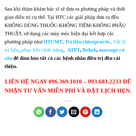
Sau khi thăm khám bác sĩ sẽ đưa ra phương pháp và thời
gian điều trị cụ thể. Tại HTC các giải pháp đưa ra đều
KHÔNG DÙNG THUỐC-KHÔNG TIÊM-KHÔNG PHẪU
THUẬT, sử dụng các máy móc hiện đại kết hợp các
phương pháp như
HTCMT
,
Trị liệu chiropractic
,
Vật lý
trị liệu
,
phục hồi chức năng
,
ATPT
,
Rehab
,
massage cơ
sâu
để đảm bảo tất cả các bệnh nhân điều trị đều cải
thiện.
LIÊN HỆ NGAY 096.369.1010 – 093.683.2233 ĐỂ
NHẬN TƯ VẤN MIỄN PHÍ VÀ ĐẶT LỊCH HẸN.