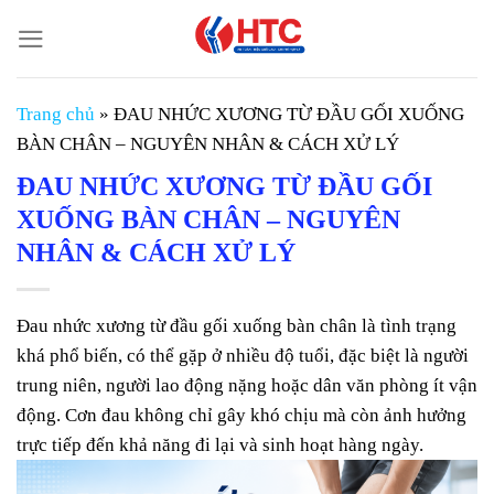
Chuyển
đến
nội
dung
Trang chủ
»
ĐAU NHỨC XƯƠNG TỪ ĐẦU GỐI XUỐNG
BÀN CHÂN – NGUYÊN NHÂN & CÁCH XỬ LÝ
ĐAU NHỨC XƯƠNG TỪ ĐẦU GỐI
XUỐNG BÀN CHÂN – NGUYÊN
NHÂN & CÁCH XỬ LÝ
Đau nhức xương từ đầu gối xuống bàn chân là tình trạng
khá phổ biến, có thể gặp ở nhiều độ tuổi, đặc biệt là người
trung niên, người lao động nặng hoặc dân văn phòng ít vận
động. Cơn đau không chỉ gây khó chịu mà còn ảnh hưởng
trực tiếp đến khả năng đi lại và sinh hoạt hàng ngày.