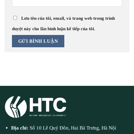
Lưu tên của tôi, email, và trang web trong trình
duyệt này cho lần bình luận kế tiếp của tôi.
Địa chỉ:
Số 10 Lê Quý Đôn, Hai Bà Trưng, Hà Nội