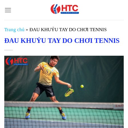
Chuyển
đến
nội
dung
Trang chủ
»
ĐAU KHUỶU TAY DO CHƠI TENNIS
ĐAU KHUỶU TAY DO CHƠI TENNIS