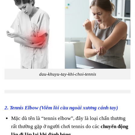
dau-khuyu-tay-khi-choi-tennis
2. Tennis Elbow (Viêm lồi cầu ngoài xương cánh tay)
Mặc dù tên là “tennis elbow”, đây là loại chấn thương
rất thường gặp ở người chơi tennis do các
chuyển động
lặp đi lặp lại khi đánh bóng
.