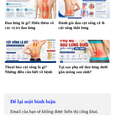
Đau lưng là gì? Hiểu thêm về
Đánh giá đau cột sống cổ &
các vị trí đau lưng
cột sống thắt lưng
Thoái hóa cột sống là gì?
Tại sao phụ nữ đau lưng dưới
Những điều cần biết về bệnh
gần mông sau sinh?
Để lại một bình luận
Email của bạn sẽ không được hiển thị công khai.