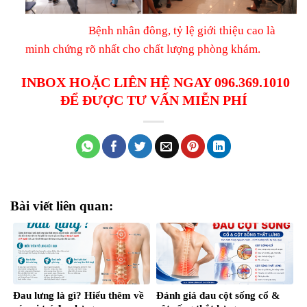
Bệnh nhân đông, tỷ lệ giới thiệu cao là
minh chứng rõ nhất cho chất lượng phòng khám.
INBOX HOẶC LIÊN HỆ NGAY 096.369.1010
ĐỂ ĐƯỢC TƯ VẤN MIỄN PHÍ
Bài viết liên quan:
Đau lưng là gì? Hiểu thêm về
Đánh giá đau cột sống cổ &