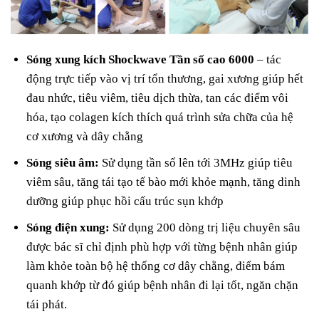
Sóng xung kích Shockwave Tần số cao 6000
– tác
động trực tiếp vào vị trí tổn thương, gai xương giúp hết
đau nhức, tiêu viêm, tiêu dịch thừa, tan các điểm vôi
hóa, tạo colagen kích thích quá trình sửa chữa của hệ
cơ xương và dây chằng
Sóng siêu âm:
Sử dụng tần số lên tới 3MHz giúp tiêu
viêm sâu, tăng tái tạo tế bào mới khỏe mạnh, tăng dinh
dưỡng giúp phục hồi cấu trúc sụn khớp
Sóng điện xung:
Sử dụng 200 dòng trị liệu chuyên sâu
được bác sĩ chỉ định phù hợp với từng bệnh nhân giúp
làm khỏe toàn bộ hệ thống cơ dây chằng, điểm bám
quanh khớp từ đó giúp bệnh nhân đi lại tốt, ngăn chặn
tái phát.