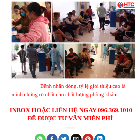
Bệnh nhân đông, tỷ lệ giới thiệu cao là
minh chứng rõ nhất cho chất lượng phòng khám.
INBOX HOẶC LIÊN HỆ NGAY 096.369.1010
ĐỂ ĐƯỢC TƯ VẤN MIỄN PHÍ