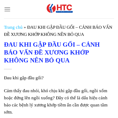
Chuyển
đến
nội
dung
Trang chủ
»
ĐAU KHI GẬP ĐẦU GỐI – CẢNH BÁO VẤN
ĐỀ XƯƠNG KHỚP KHÔNG NÊN BỎ QUA
ĐAU KHI GẬP ĐẦU GỐI – CẢNH
BÁO VẤN ĐỀ XƯƠNG KHỚP
KHÔNG NÊN BỎ QUA
Đau khi gập đầu gối?
Cảm thấy đau nhói, khó chịu khi gập đầu gối, ngồi xổm
hoặc đứng lên ngồi xuống? Đây có thể là dấu hiệu cảnh
báo các bệnh lý xương khớp tiềm ẩn cần được quan tâm
sớm.