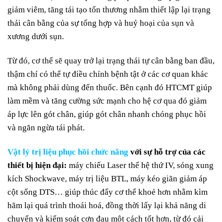
giảm viêm, tăng tái tạo tổn thương nhằm thiết lập lại trạng
thái cân bằng của sự tổng hợp và huỷ hoại của sụn và
xương dưới sụn.
Từ đó, cơ thể sẽ quay trở lại trạng thái tự cân bằng ban đầu,
thậm chí có thể tự điều chỉnh bệnh tật ở các cơ quan khác
mà không phải dùng đến thuốc. Bên cạnh đó HTCMT giúp
làm mềm và tăng cường sức mạnh cho hệ cơ qua đó giảm
áp lực lên gót chân, giúp gót chân nhanh chóng phục hồi
và ngăn ngừa tái phát.
Vật lý trị liệu phục hồi chức năng
với sự hỗ trợ của các
thiết bị hiện đại:
máy chiếu Laser thế hệ thứ IV, sóng xung
kích Shockwave, máy trị liệu BTL, máy kéo giãn giảm áp
cột sống DTS… giúp thúc đẩy cơ thể khoẻ hơn nhằm kìm
hãm lại quá trình thoái hoá, đồng thời lấy lại khả năng di
chuyển và kiểm soát cơn đau một cách tốt hơn, từ đó cải