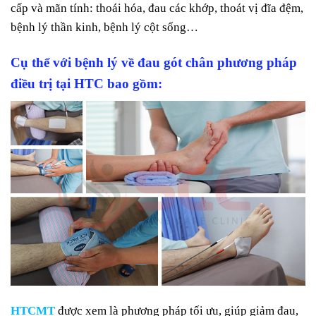
cấp và mãn tính: thoái hóa, đau các khớp, thoát vị đĩa đệm,
bệnh lý thần kinh, bệnh lý cột sống…
Cụ thể với bệnh lý về đau gót chân phương pháp
điều trị tại HTC bao gồm:
HTCMT
được xem là phương pháp tối ưu, giúp giảm đau,