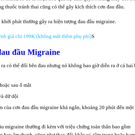
g thuốc tránh thai cũng có thể gây kích thích cơn đau đầu.
 khởi phát thường gây ra hiện tượng đau đầu migraine.
nh giá chỉ 199K (không mất thêm phụ phí)
S
đau đầu Migraine
ra có thể đổi bên đau nhưng nó không bao giờ diễn ra ở cả hai
hoặc sau ổ mắt
và dữ dội
iểm của cơn đau đầu migraine khá ngắn, khoảng 20 phút đến một
ầu migraine thường đi kèm với triệu chứng toàn thân bao gồm
g hay âm thanh, cũng như thay đổi khẩu vị, tâm trạng hoặc ha