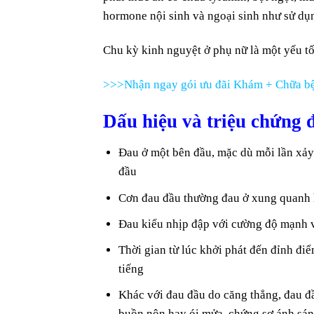
hormone nội sinh và ngoại sinh như sử dụn
Chu kỳ kinh nguyệt ở phụ nữ là một yếu tố
>>>Nhận ngay gói ưu đãi Khám + Chữa bệ
Dấu hiệu và triệu chứng 
Đau ở một bên đầu, mặc dù mỗi lần xảy 
đầu
Cơn đau đầu thường đau ở xung quanh 
Đau kiểu nhịp đập với cường độ mạnh 
Thời gian từ lúc khởi phát đến đỉnh đ
tiếng
Khác với đau đầu do căng thẳng, đau đ
buồn nôn hay ói mửa, chứng sợ ánh sán