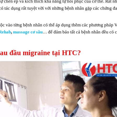
̣ chèn ép và kích thích khả năng tự hồi phục của cơ thể. Rất nh
́ tác dụng rất tuyệt vời với những bệnh nhân gặp các chứng đ
thuộc vào từng bệnh nhân có thể áp dụng thêm các phương pháp V
Rehab
,
massage cơ sâu
… để đảm bảo tất cả bệnh nhân đều có c
 đau đầu migraine tại HTC?