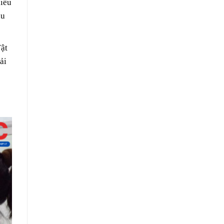
iều
au
ật
ải