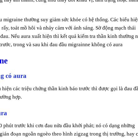
 migraine thường suy giảm sức khỏe có hệ thống. Các biểu hiệ
 rẩy, toát mồ hôi và nhảy cảm với ánh sáng. Sờ động mạch thái
au. Nếu aura xuất hiện thì kết quả kiểm tra thần kinh thường 
 trước, trong và sau khi đau đầu migrainne không có aura
ne
g có aura
iện các triệu chứng thần kinh báo trước thì được gọi là đau đ
rường hợp.
ura
60 phút trước khi cơn đau nửa đầu khởi phát; nó có dạng những
gián đoạn ngoằn ngoèo theo hình zigzag trong thị trường, hay 