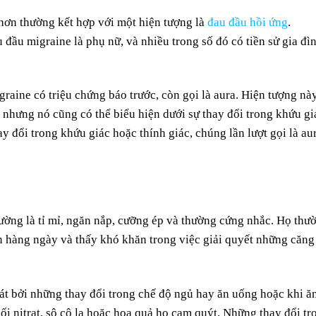
hơn thường kết hợp với một hiện tượng là
đau đầu hồi ứng
.
u migraine là phụ nữ, và nhiều trong số đó có tiền sử gia đì
aine có triệu chứng báo trước, còn gọi là aura. Hiện tượng nà
, nhưng nó cũng có thể biểu hiện dưới sự thay đổi trong khứu gi
y đổi trong khứu giác hoặc thính giác, chúng lần lượt gọi là au
ường là tỉ mỉ, ngăn nắp, cưỡng ép và thường cứng nhắc. Họ thư
n hàng ngày và thấy khó khăn trong việc giải quyết những căng
át bởi những thay đổi trong chế độ ngủ hay ăn uống hoặc khi ă
ối nitrat, sô cô la hoặc hoa quả họ cam quýt. Những thay đổi tr