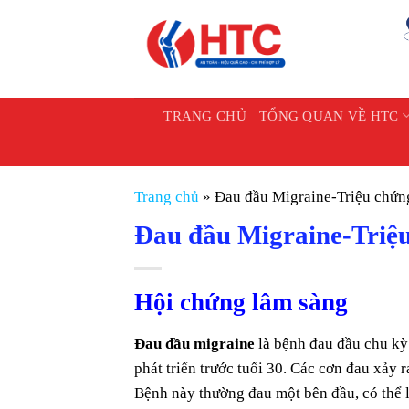
Chuyển
đến
nội
dung
TRANG CHỦ
TỔNG QUAN VỀ HTC
Trang chủ
»
Đau đầu Migraine-Triệu chứng
Đau đầu Migraine-Triệu
Hội chứng lâm sàng
Đau đầu migraine
là bệnh đau đầu chu kỳ 
phát triển trước tuổi 30. Các cơn đau xảy 
Bệnh này thường đau một bên đầu, có thể l