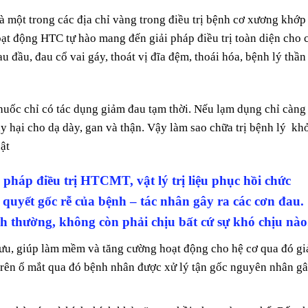
à một trong các địa chỉ vàng trong điều trị bệnh cơ xương khớp
ạt động HTC tự hào mang đến giải pháp điều trị toàn diện cho 
đầu, đau cổ vai gáy, thoát vị đĩa đệm, thoái hóa, bệnh lý thần
huốc chỉ có tác dụng giảm đau tạm thời. Nếu lạm dụng chỉ càng
y hại cho dạ dày, gan và thận. Vậy làm sao chữa trị bệnh lý kh
̣t
pháp điều trị HTCMT, vật lý trị liệu phục hồi chức
quyết gốc rễ của bệnh – tác nhân gây ra các cơn đau.
nh thường, không còn phải chịu bất cứ sự khó chịu nào
ưu, giúp làm mềm và tăng cường hoạt động cho hệ cơ qua đó g
ên ổ mắt qua đó bệnh nhân được xử lý tận gốc nguyên nhân g