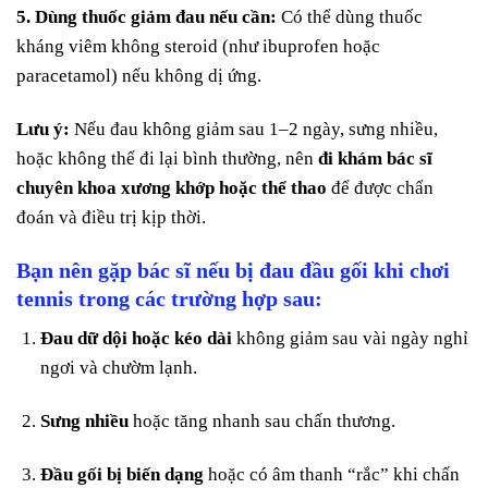
5. Dùng thuốc giảm đau nếu cần:
Có thể dùng thuốc
kháng viêm không steroid (như ibuprofen hoặc
paracetamol) nếu không dị ứng.
Lưu ý:
Nếu đau không giảm sau 1–2 ngày, sưng nhiều,
hoặc không thể đi lại bình thường, nên
đi khám bác sĩ
chuyên khoa xương khớp hoặc thể thao
để được chẩn
đoán và điều trị kịp thời.
Bạn nên gặp bác sĩ nếu bị đau đầu gối khi chơi
tennis trong các trường hợp sau:
Đau dữ dội hoặc kéo dài
không giảm sau vài ngày nghỉ
ngơi và chườm lạnh.
Sưng nhiều
hoặc tăng nhanh sau chấn thương.
Đầu gối bị biến dạng
hoặc có âm thanh “rắc” khi chấn