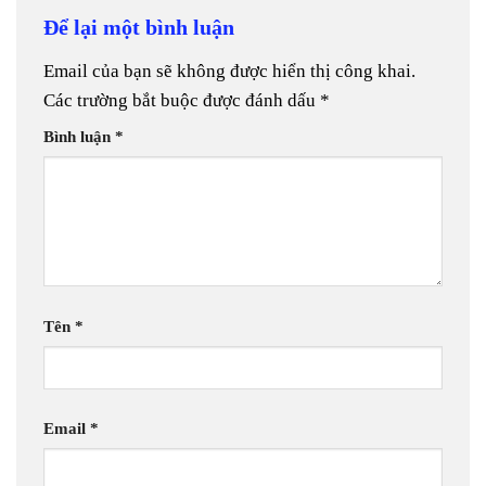
Để lại một bình luận
Email của bạn sẽ không được hiển thị công khai.
Các trường bắt buộc được đánh dấu
*
Bình luận
*
Tên
*
Email
*