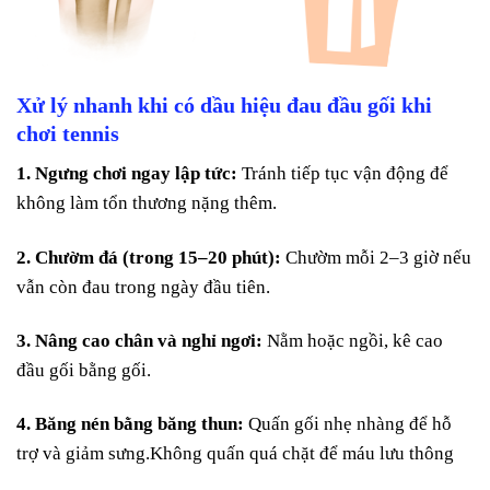
Xử lý nhanh khi có dầu hiệu đau đầu gối khi
chơi tennis
1. Ngưng chơi ngay lập tức:
Tránh tiếp tục vận động để
không làm tổn thương nặng thêm.
2. Chườm đá (trong 15–20 phút):
Chườm mỗi 2–3 giờ nếu
vẫn còn đau trong ngày đầu tiên.
3. Nâng cao chân và nghỉ ngơi:
Nằm hoặc ngồi, kê cao
đầu gối bằng gối.
4. Băng nén bằng băng thun:
Quấn gối nhẹ nhàng để hỗ
trợ và giảm sưng.Không quấn quá chặt để máu lưu thông