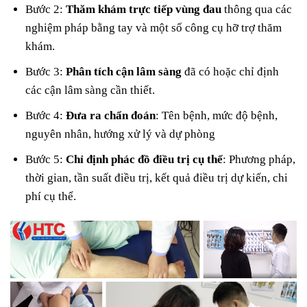
Bước 2:
Thăm khám trực tiếp vùng đau
thông qua các
nghiệm pháp bằng tay và một số công cụ hỡ trợ thăm
khám.
Bước 3:
Phân tích cận lâm sàng
đã có hoặc chỉ định
các cận lâm sàng cần thiết.
Bước 4:
Đưa ra chẩn đoán
: Tên bệnh, mức độ bệnh,
nguyên nhân, hướng xử lý và dự phòng
Bước 5:
Chỉ định phác đồ điều trị cụ thể
: Phương pháp,
thời gian, tần suất điều trị, kết quả điều trị dự kiến, chi
phí cụ thể.