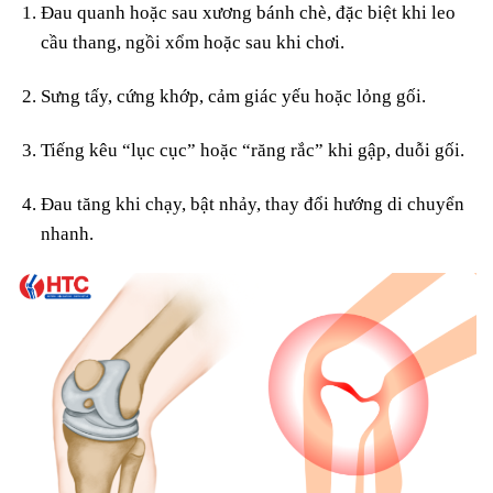
Đau quanh hoặc sau xương bánh chè, đặc biệt khi leo
cầu thang, ngồi xổm hoặc sau khi chơi.
Sưng tấy, cứng khớp, cảm giác yếu hoặc lỏng gối.
Tiếng kêu “lục cục” hoặc “răng rắc” khi gập, duỗi gối.
Đau tăng khi chạy, bật nhảy, thay đổi hướng di chuyển
nhanh.