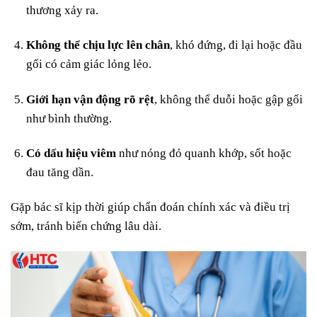
thương xảy ra.
Không thể chịu lực lên chân
, khó đứng, đi lại hoặc đầu
gối có cảm giác lỏng lẻo.
Giới hạn vận động rõ rệt
, không thể duỗi hoặc gập gối
như bình thường.
Có dấu hiệu viêm
như nóng đỏ quanh khớp, sốt hoặc
đau tăng dần.
Gặp bác sĩ kịp thời giúp chẩn đoán chính xác và điều trị
sớm, tránh biến chứng lâu dài.