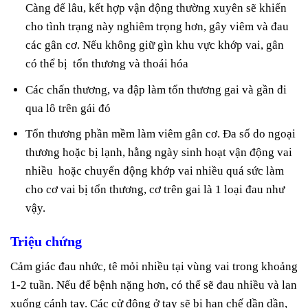
Càng để lâu, kết hợp vận động thường xuyên sẽ khiến
cho tình trạng này nghiêm trọng hơn, gây viêm và đau
các gân cơ. Nếu không giữ gìn khu vực khớp vai, gân
có thể bị tổn thương và thoái hóa
Các chấn thương, va đập làm tổn thương gai và gần đi
qua lô trên gái đó
Tổn thương phần mềm làm viêm gân cơ. Đa số do ngoại
thương hoặc bị lạnh, hằng ngày sinh hoạt vận động vai
nhiều hoặc chuyển động khớp vai nhiều quá sức làm
cho cơ vai bị tổn thương, cơ trên gai là 1 loại đau như
vậy.
Triệu chứng
Cảm giác đau nhức, tê mỏi nhiều tại vùng vai trong khoảng
1-2 tuần. Nếu để bệnh nặng hơn, có thể sẽ đau nhiều và lan
xuống cánh tay. Các cử động ở tay sẽ bị hạn chế dần dần,