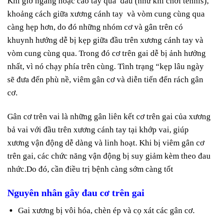
Khi giơ ngang hoặc cao tay qua đầu (như khi chơi tennis),
khoảng cách giữa xương cánh tay và vòm cung cùng qua
càng hẹp hơn, do đó những nhóm cơ và gân trên có
khuynh hướng dễ bị kẹp giữa đầu trên xương cánh tay và
vòm cung cùng qua. Trong đó cơ trên gai dễ bị ảnh hưởng
nhất, vì nó chạy phía trên cùng. Tình trạng “kẹp lâu ngày
sẽ đưa đến phù nề, viêm gân cơ và diễn tiến đến rách gân
cơ.
Gân cơ trên vai là những gân liên kết cơ trên gai của xương
bả vai với đầu trên xương cánh tay tại khớp vai, giúp
xương vận động dễ dàng và linh hoạt. Khi bị viêm gân cơ
trên gai, các chức năng vận động bị suy giảm kèm theo đau
nhức.Do đó, cần điều trị bệnh càng sớm càng tốt
Nguyên nhân gây đau cơ trên gai
Gai xương bị vôi hóa, chèn ép và cọ xát các gân cơ.