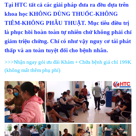
Tại HTC tất cả các giải pháp đưa ra đều dựa trên
khoa học KHÔNG DÙNG THUỐC-KHÔNG
TIÊM-KHÔNG PHẪU THUẬT. Mục tiêu điều trị
là phục hồi hoàn toàn tự nhiên chứ không phải chỉ
giảm triệu chứng. Chỉ có như vậy nguy cơ tái phát
thấp và an toàn tuyệt đối cho bệnh nhân.
>>>Nhận ngay gói ưu đãi Khám + Chữa bệnh giá chỉ 199K
(không mất thêm phụ phí)