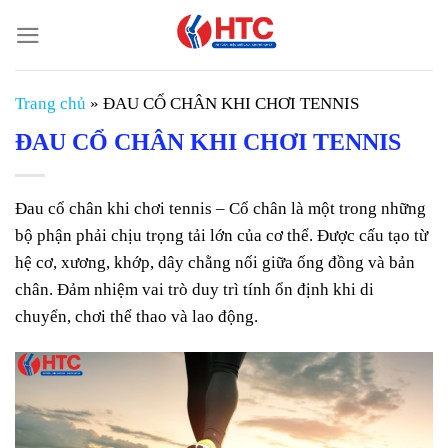
Chuyển
đến
nội
dung
Trang chủ
»
ĐAU CỔ CHÂN KHI CHƠI TENNIS
ĐAU CỔ CHÂN KHI CHƠI TENNIS
Đau cổ chân khi chơi tennis – Cổ chân là một trong những
bộ phận phải chịu trọng tải lớn của cơ thể. Được cấu tạo từ
hệ cơ, xương, khớp, dây chằng nối giữa ống đồng và bản
chân. Đảm nhiệm vai trò duy trì tính ổn định khi di
chuyển, chơi thể thao và lao động.