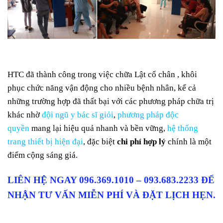
HTC đã thành công trong việc chữa Lật cổ chân , khôi
phục chức năng vận động cho nhiều bệnh nhân, kể cả
những trường hợp đã thất bại với các phương pháp chữa trị
khác nhờ
đội ngũ y bác sĩ giỏi
,
phương pháp độc
quyền
mang lại hiệu quả nhanh và bền vững,
hệ thống
trang thiết bị hiện đại
, đặc biệt
chi phí hợp lý
chính là một
điểm cộng sáng giá.
LIÊN HỆ NGAY 096.369.1010 – 093.683.2233 ĐỂ
NHẬN TƯ VẤN MIỄN PHÍ VÀ ĐẶT LỊCH HẸN.