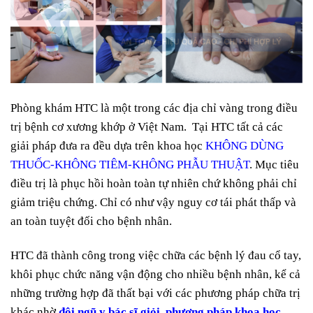
Phòng khám HTC là một trong các địa chỉ vàng trong điều
trị bệnh cơ xương khớp ở Việt Nam. Tại HTC tất cả các
giải pháp đưa ra đều dựa trên khoa học
KHÔNG DÙNG
THUỐC-KHÔNG TIÊM-KHÔNG PHẪU THUẬT
. Mục tiêu
điều trị là phục hồi hoàn toàn tự nhiên chứ không phải chỉ
giảm triệu chứng. Chỉ có như vậy nguy cơ tái phát thấp và
an toàn tuyệt đối cho bệnh nhân.
HTC đã thành công trong việc chữa các bệnh lý đau cổ tay,
khôi phục chức năng vận động cho nhiều bệnh nhân, kể cả
những trường hợp đã thất bại với các phương pháp chữa trị
khác nhờ
đội ngũ y bác sĩ giỏi
,
phương pháp khoa học