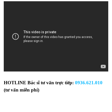
HOTLINE Bác sĩ tư vấn trực tiếp:
0936.621.010
(tư vấn miễn phí)