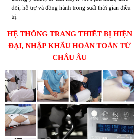
dõi, hỗ trợ và đồng hành trong suất thời gian điều
trị
HỆ THỐNG TRANG THIẾT BỊ HIỆN
ĐẠI, NHẬP KHẨU HOÀN TOÀN TỪ
CHÂU ÂU