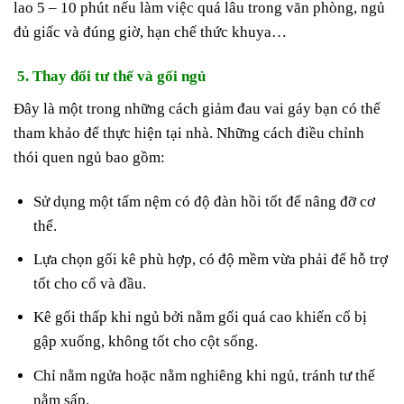
lao 5 – 10 phút nếu làm việc quá lâu trong văn phòng, ngủ
đủ giấc và đúng giờ, hạn chế thức khuya…
5. Thay đổi tư thế và gối ngủ
Đây là một trong những cách giảm đau vai gáy bạn có thể
tham khảo để thực hiện tại nhà. Những cách điều chỉnh
thói quen ngủ bao gồm:
Sử dụng một tấm nệm có độ đàn hồi tốt để nâng đỡ cơ
thể.
Lựa chọn gối kê phù hợp, có độ mềm vừa phải để hỗ trợ
tốt cho cổ và đầu.
Kê gối thấp khi ngủ bởi nằm gối quá cao khiến cổ bị
gập xuống, không tốt cho cột sống.
Chỉ nằm ngửa hoặc nằm nghiêng khi ngủ, tránh tư thế
nằm sấp.