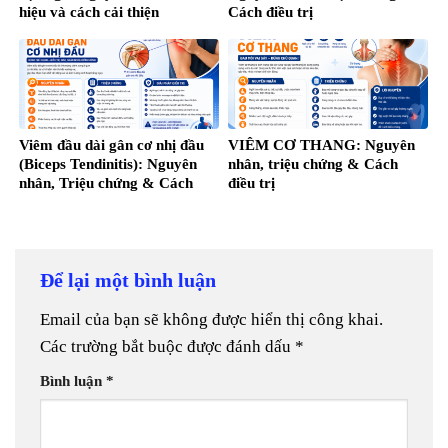
hiệu và cách cải thiện
Cách điều trị
Viêm đầu dài gân cơ nhị đầu
VIÊM CƠ THANG: Nguyên
(Biceps Tendinitis): Nguyên
nhân, triệu chứng & Cách
nhân, Triệu chứng & Cách
điều trị
điều trị
Để lại một bình luận
Email của bạn sẽ không được hiển thị công khai.
Các trường bắt buộc được đánh dấu
*
Bình luận
*