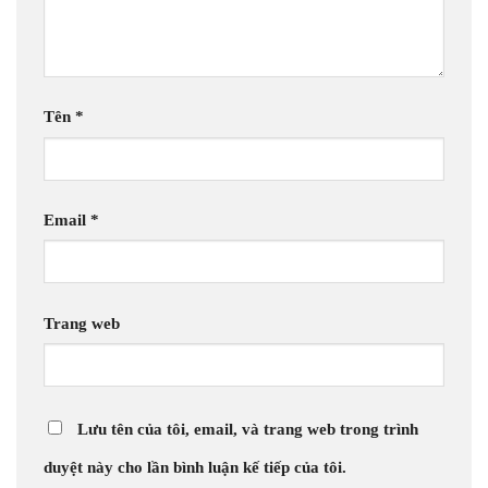
Tên
*
Email
*
Trang web
Lưu tên của tôi, email, và trang web trong trình
duyệt này cho lần bình luận kế tiếp của tôi.