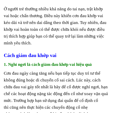
Ở người trẻ thường nhiều khả năng do tai nạn, trật khớp
vai hoặc chấn thương. Điều này khiến cơn đau khớp vai
kéo dài và trở nên dai dẳng theo thời gian. Tuy nhiên, đau
khớp vai hoàn toàn có thể được chữa khỏi nếu được điều
trị thích hợp giúp bạn có thể quay trở lại làm những việc
mình yêu thích.
Cách giảm đau khớp vai
1. Nghỉ ngơi là cách giảm đau khớp vai hiệu quả
Cơn đau ngày càng tăng nếu bạn tiếp tục duy trì tư thế
không đúng hoặc di chuyển cổ sai cách. Lúc này, cách
chữa đau vai gáy tốt nhất là hãy để cổ được nghỉ ngơi, hạn
chế các hoạt động nặng tác động đến cổ như xoay vặn quá
mức. Trường hợp bạn sử dụng đai quấn để cố định cổ
thì cũng nên thực hiện các chuyển động cổ nhẹ