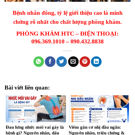
Bệnh nhân đông, tỷ lệ giới thiệu cao là minh
chứng rõ nhất cho chất lượng phòng khám.
PHÒNG KHÁM HTC – ĐIỆN THOẠI:
096.369.1010 – 090.432.8838
Bài viết liên quan:
Đau lưng nhức mỏi vai gáy là
Viêm gân cơ nhị đầu ngắn:
bệnh gì? Nguyên nhân, dấu
Nguyên nhân, triệu chứng &