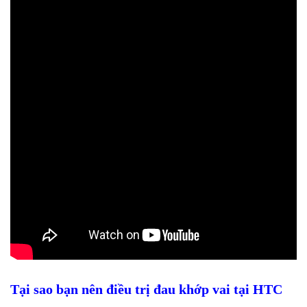
Tại sao bạn nên điều trị đau khớp vai tại HTC