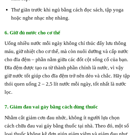
Thư giãn trước khi ngủ bằng cách đọc sách, tập yoga
hoặc nghe nhạc nhẹ nhàng.
6. Giữ đủ nước cho cơ thể
Uống nhiều nước mỗi ngày không chỉ thúc đẩy lưu thông
máu, giữ nhiệt cho cơ thể, mà còn nuôi dưỡng và cấp nước
cho đĩa đệm – phần nằm giữa các đốt cột sống cổ của bạn.
Đĩa đệm được tạo ra từ thành phần chính là nước, vì vậy
giữ nước tốt giúp cho đĩa đệm trở nên dẻo và chắc. Hãy tập
thói quen uống 2 – 2,5 lít nước mỗi ngày, tốt nhất là nước
lọc.
7. Giảm đau vai gáy bằng cách dùng thuốc
Nhằm cắt giảm cơn đau nhức, không ít người lựa chọn
cách chữa đau vai gáy bằng thuốc tại nhà. Theo đó, một số
loại thuốc không kê đơn giúp giảm viêm và giảm đau như