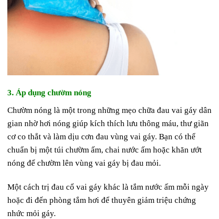
3. Áp dụng chườm nóng
Chườm nóng là một trong những mẹo chữa đau vai gáy dân
gian nhờ hơi nóng giúp kích thích lưu thông máu, thư giãn
cơ co thắt và làm dịu cơn đau vùng vai gáy. Bạn có thể
chuẩn bị một túi chườm ấm, chai nước ấm hoặc khăn ướt
nóng để chườm lên vùng vai gáy bị đau mỏi.
Một cách trị đau cổ vai gáy khác là tắm nước ấm mỗi ngày
hoặc đi đến phòng tắm hơi để thuyên giảm triệu chứng
nhức mỏi gáy.