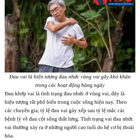
Đau vai là hiện tượng đau nhức vùng vai gây khó khăn
trong các hoạt động hàng ngày
Đau khớp vai là tình trạng đau nhức ở vùng vai, đây là
hiện tượng rất phổ biến trong cuộc sống hiện nay. Theo
các chuyên gia, tỷ lệ đau vai gáy xếp sau tỷ lệ mắc các
bệnh lý về đau cột sống thắt lưng. Tình trạng vai đau nhức
vai thường xảy ra ở những người cao tuổi do hệ cơ bị thoái
hóa.