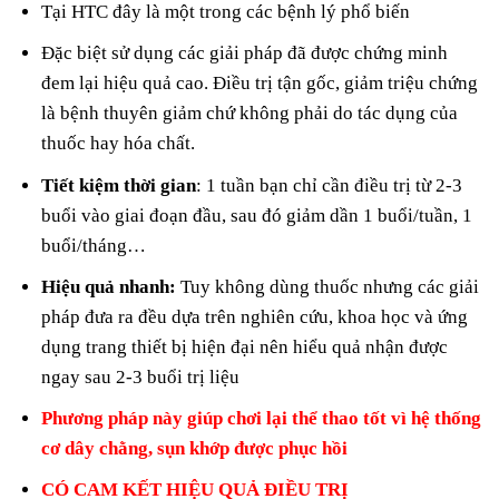
Tại HTC đây là một trong các bệnh lý phổ biến
Đặc biệt sử dụng các giải pháp đã được chứng minh
đem lại hiệu quả cao. Điều trị tận gốc, giảm triệu chứng
là bệnh thuyên giảm chứ không phải do tác dụng của
thuốc hay hóa chất.
Tiết kiệm thời gian
: 1 tuần bạn chỉ cần điều trị từ 2-3
buổi vào giai đoạn đầu, sau đó giảm dần 1 buổi/tuần, 1
buổi/tháng…
Hiệu quả nhanh:
Tuy không dùng thuốc nhưng các giải
pháp đưa ra đều dựa trên nghiên cứu, khoa học và ứng
dụng trang thiết bị hiện đại nên hiểu quả nhận được
ngay sau 2-3 buổi trị liệu
Phương pháp này giúp chơi lại thể thao tốt vì hệ thống
cơ dây chằng, sụn khớp được phục hồi
CÓ CAM KẾT HIỆU QUẢ ĐIỀU TRỊ