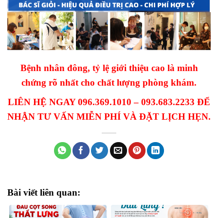
Bệnh nhân đông, tỷ lệ giới thiệu cao là minh
chứng rõ nhất cho chất lượng phòng khám.
LIÊN HỆ NGAY 096.369.1010 – 093.683.2233 ĐỂ
NHẬN TƯ VẤN MIỄN PHÍ VÀ ĐẶT LỊCH HẸN.
Bài viết liên quan: