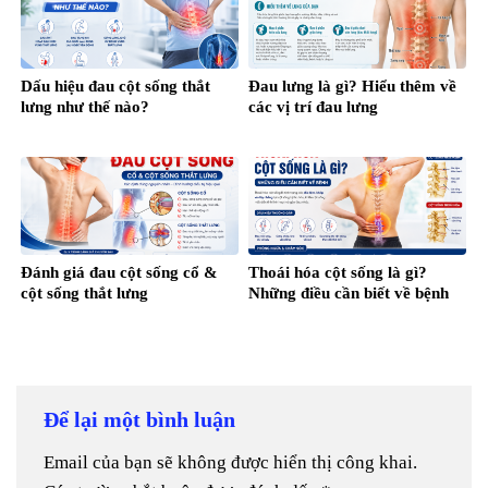
Dấu hiệu đau cột sống thắt
Đau lưng là gì? Hiểu thêm về
lưng như thế nào?
các vị trí đau lưng
Đánh giá đau cột sống cổ &
Thoái hóa cột sống là gì?
cột sống thắt lưng
Những điều cần biết về bệnh
Để lại một bình luận
Email của bạn sẽ không được hiển thị công khai.