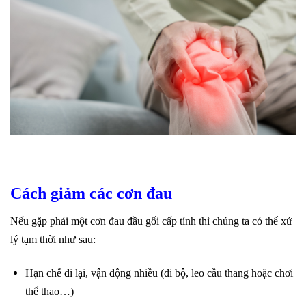
Cách giảm các cơn đau
Nếu gặp phải một cơn đau đầu gối cấp tính thì chúng ta có thể xử
lý tạm thời như sau:
Hạn chế đi lại, vận động nhiều (đi bộ, leo cầu thang hoặc chơi
thể thao…)