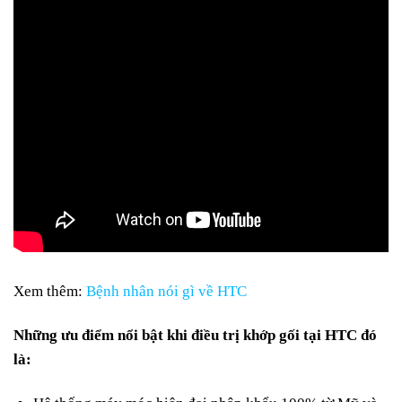
Xem thêm:
Bệnh nhân nói gì về HTC
Những ưu điểm nổi bật khi điều trị khớp gối tại HTC đó
là: