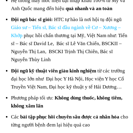
Hệ thống máy móc hiện đại nhập khẩu 100% từ Mỹ và
Anh Quốc mang đến hiệu
quả nhanh và an toàn
Đội ngũ bác sĩ giỏi:
HTC tự hào là nơi hội tụ đội ngũ
Giáo sư – Tiến sĩ, Bác sĩ đầu ngành về Cơ – Xương –
Khớp
phục hồi chấn thương tại Mỹ, Việt Nam như: Tiến
sĩ – Bác sĩ David Le, Bác sĩ Lê Văn Chiến, BSCKII –
Nguyễn Thị Lan, BSCKI Trịnh Thị Chiên, Bác sĩ
Nguyễn Thùy Linh
Đội ngũ kỹ thuật viên giàu kinh nghiệm
từ các trường
đại học lớn như Đại học Y Hà Nội, Học viện Y học Cổ
Truyền Việt Nam, Đại học kỹ thuật y tế Hải Dương…
Phương pháp tối ưu:
Không dùng thuốc, không tiêm,
không xâm lấn
Các
bài tập phục hồi chuyên sâu được cá nhân hóa
cho
từng người bệnh đem lại hiệu quả cao