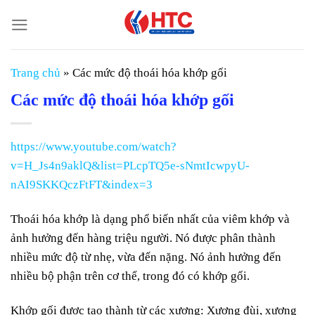
Chuyển
đến
nội
dung
Trang chủ
»
Các mức độ thoái hóa khớp gối
Các mức độ thoái hóa khớp gối
https://www.youtube.com/watch?
v=H_Js4n9aklQ&list=PLcpTQ5e-sNmtIcwpyU-
nAI9SKKQczFtFT&index=3
Thoái hóa khớp là dạng phổ biến nhất của viêm khớp và
ảnh hưởng đến hàng triệu người. Nó được phân thành
nhiều mức độ từ nhẹ, vừa đến nặng. Nó ảnh hưởng đến
nhiều bộ phận trên cơ thể, trong đó có khớp gối.
Khớp gối được tạo thành từ các xương: Xương đùi, xương