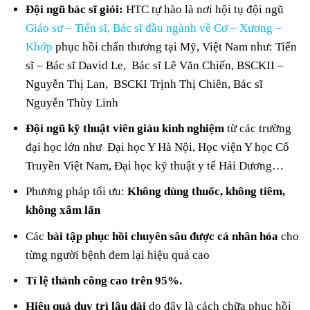
Đội ngũ bác sĩ giỏi:
HTC tự hào là nơi hội tụ đội ngũ
Giáo sư – Tiến sĩ, Bác sĩ đầu ngành về Cơ – Xương –
Khớp
phục hồi chấn thương tại Mỹ, Việt Nam như: Tiến
sĩ – Bác sĩ David Le, Bác sĩ Lê Văn Chiến, BSCKII –
Nguyễn Thị Lan, BSCKI Trịnh Thị Chiên, Bác sĩ
Nguyễn Thùy Linh
Đội ngũ kỹ thuật viên giàu kinh nghiệm
từ các trường
đại học lớn như Đại học Y Hà Nội, Học viện Y học Cổ
Truyền Việt Nam, Đại học kỹ thuật y tế Hải Dương…
Phương pháp tối ưu:
Không dùng thuốc, không tiêm,
không xâm lấn
Các
bài tập phục hồi chuyên sâu được cá nhân hóa
cho
từng người bệnh đem lại hiệu quả cao
Tỉ lệ thành công cao trên 95%.
Hiệu quả duy trì lâu dài
do đây là cách chữa phục hồi