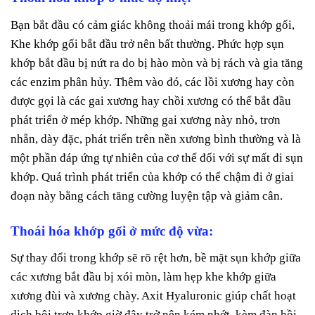
Bạn bắt đầu có cảm giác không thoải mái trong khớp gối,
Khe khớp gối bắt đầu trở nên bất thường. Phức hợp sụn
khớp bắt đầu bị nứt ra do bị hào mòn và bị rách và gia tăng
các enzim phân hủy. Thêm vào đó, các lồi xương hay còn
được gọi là các gai xương hay chồi xương có thể bắt đầu
phát triển ở mép khớp. Những gai xương này nhỏ, trơn
nhẵn, dày đặc, phát triển trên nền xương bình thường và là
một phần đáp ứng tự nhiên của cơ thể đối với sự mất đi sụn
khớp. Quá trình phát triển của khớp có thể chậm đi ở giai
đoạn này bằng cách tăng cường luyện tập và giảm cân.
Thoái hóa khớp gối ở mức độ vừa:
Sự thay đổi trong khớp sẽ rõ rệt hơn, bề mặt sụn khớp giữa
các xương bắt đầu bị xói mòn, làm hẹp khe khớp giữa
xương đùi và xương chày. Axit Hyaluronic giúp chất hoạt
dịch bôi trơn khớp giờ đây trở nên kém nhớt, kèm đàn hồi