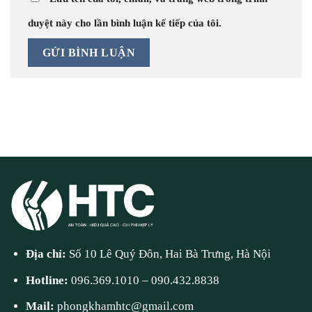
duyệt này cho lần bình luận kế tiếp của tôi.
Địa chỉ:
Số 10 Lê Quý Đôn, Hai Bà Trưng, Hà Nội
Hotline:
096.369.1010
–
090.432.8838
Mail:
phongkhamhtc@gmail.com