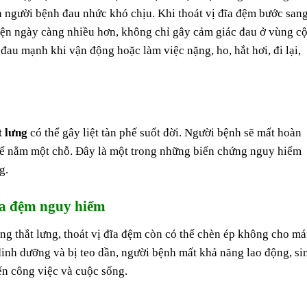
n người bệnh đau nhức khó chịu. Khi thoát vị đĩa đệm bước san
iện ngày càng nhiều hơn, không chỉ gây cảm giác đau ở vùng cộ
đau mạnh khi vận động hoặc làm việc nặng, ho, hắt hơi, đi lại,
t lưng
có thể gây liệt tàn phế suốt đời. Người bệnh sẽ mất hoàn
thể nằm một chỗ. Đây là một trong những biến chứng nguy hiểm
g.
đĩa đệm nguy hiểm
ng thắt lưng, thoát vị đĩa đệm còn có thể chèn ép không cho m
 dinh dưỡng và bị teo dần, người bệnh mất khả năng lao động, si
n công việc và cuộc sống.