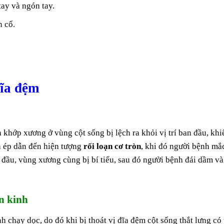
tay và ngón tay.
 cổ.
đĩa đệm
 khớp xương ở vùng cột sống bị lệch ra khỏi vị trí ban đầu, khi
n ép dẫn đến hiện tượng
rối loạn cơ tròn
, khi đó người bệnh mắ
n đầu, vùng xương cùng bị bí tiểu, sau đó người bệnh đái dầm và
n kinh
h chạy dọc, do đó khi bị thoát vị đĩa đệm cột sống thắt lưng có 