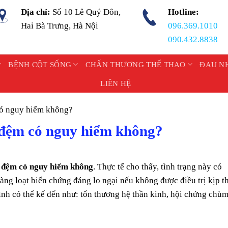
Địa chỉ:
Số 10 Lê Quý Đôn,
Hotline:
Hai Bà Trưng, Hà Nội
096.369.1010
090.432.8838
BỆNH CỘT SỐNG
CHẤN THƯƠNG THỂ THAO
ĐAU N
LIÊN HỆ
có nguy hiểm không?
a đệm có nguy hiểm không?
̃a đệm có nguy hiểm không
. Thực tế cho thấy, tình trạng này có
àng loạt biến chứng đáng lo ngại nếu không được điều trị kịp th
nh có thể kế đến như: tổn thương hệ thần kinh, hội chứng chù