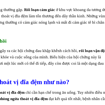
ng thường gặp.
Rối loạn cảm giác
ở khu vực khoang da tương ứ
h thoát vị đĩa đệm làm tổn thương đến dây thần kinh. Những vù
ơng thường có cảm giác nóng lạnh và mất đi cảm giác tê bì chân
hồi
ể gây ra các hội chứng đau khập khễnh cách hồi,
rối loạn vận đ
khỏe và cuộc sống của mình. Biểu hiện của hội chứng này là
i một lúc mới có thể đi tiếp, đây còn được coi là một dạng đau 
hoát vị đĩa đệm như nào?
hoát vị đĩa đệm
chỉ cần hạn chế trong ăn uống. Tuy nhiên điều 
phòng ngừa thoát vị đĩa đệm
đạt kết quả tốt nhất, bệnh nhân cầ