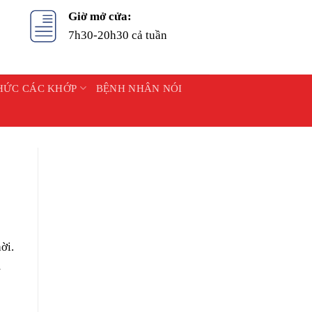
Giờ mở cửa:
7h30-20h30 cả tuần
HỨC CÁC KHỚP
BỆNH NHÂN NÓI
ời.
m