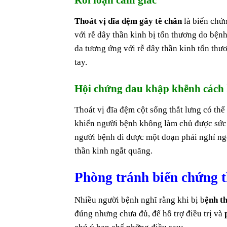
Rối loạn cảm giác
Thoát vị đĩa đệm gây tê chân
là biến chứ
với rễ dây thần kinh bị tổn thương do bện
da tương ứng với rễ dây thần kinh tổn thư
tay.
Hội chứng đau khập khễnh cách 
Thoát vị đĩa đệm cột sống thắt lưng có th
khiến người bệnh không làm chủ được sức 
người bệnh đi được một đoạn phải nghỉ ngơ
thần kinh ngắt quãng.
Phòng tránh biến chứng t
Nhiều người bệnh nghĩ rằng khi bị b
ệnh t
đúng nhưng chưa đủ, để hỗ trợ điều trị và