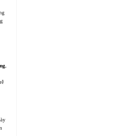
ng
ng
ộng
,
rễ
này
n