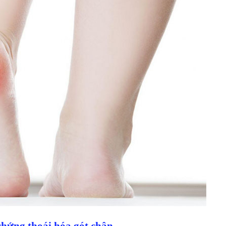
chứng thoái hóa gót chân