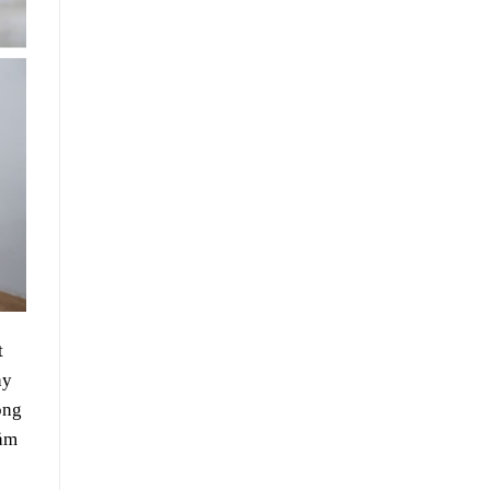
t
ay
ông
iảm