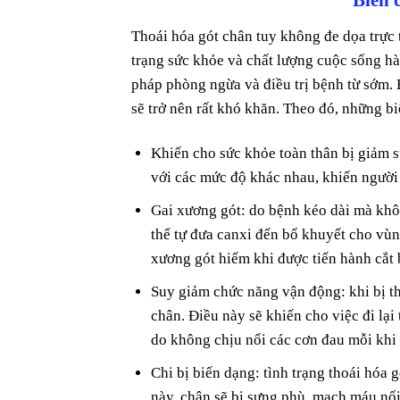
Thoái hóa gót chân tuy không đe dọa trực
trạng sức khỏe và chất lượng cuộc sống hà
pháp phòng ngừa và điều trị bệnh từ sớm. B
sẽ trở nên rất khó khăn. Theo đó, những b
Khiến cho sức khỏe toàn thân bị giảm 
với các mức độ khác nhau, khiến người
Gai xương gót: do bệnh kéo dài mà khôn
thể tự đưa canxi đến bổ khuyết cho vù
xương gót hiếm khi được tiến hành cắt 
Suy giảm chức năng vận động: khi bị t
chân. Điều này sẽ khiến cho việc đi lạ
do không chịu nổi các cơn đau mỗi khi
Chi bị biến dạng: tình trạng thoái hóa 
này, chân sẽ bị sưng phù, mạch máu nổ