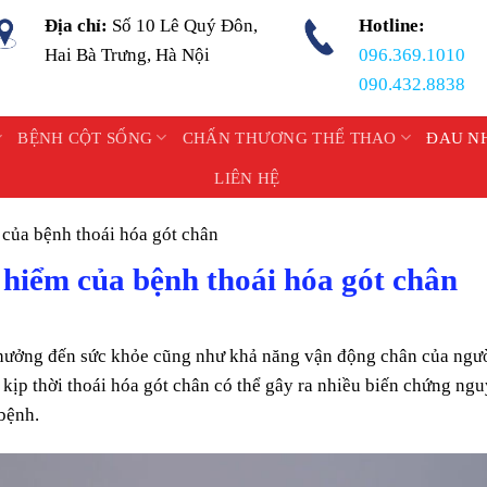
Địa chỉ:
Số 10 Lê Quý Đôn,
Hotline:
Hai Bà Trưng, Hà Nội
096.369.1010
090.432.8838
BỆNH CỘT SỐNG
CHẤN THƯƠNG THỂ THAO
ĐAU N
LIÊN HỆ
của bệnh thoái hóa gót chân
 hiểm của bệnh thoái hóa gót chân
 hưởng đến sức khỏe cũng như khả năng vận động chân của ngư
 kịp thời thoái hóa gót chân có thể gây ra nhiều biến chứng ngu
bệnh.