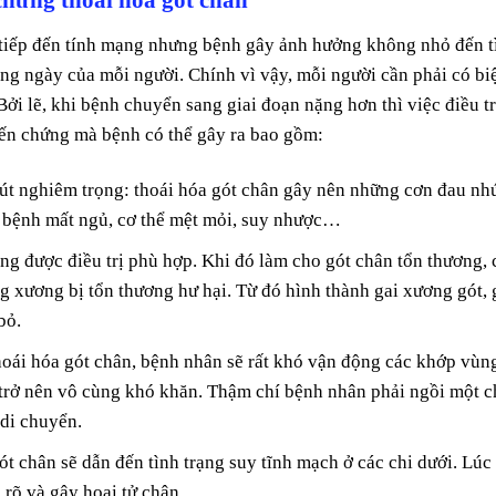
 tiếp đến tính mạng nhưng bệnh gây ảnh hưởng không nhỏ đến t
ng ngày của mỗi người. Chính vì vậy, mỗi người cần phải có bi
ởi lẽ, khi bệnh chuyển sang giai đoạn nặng hơn thì việc điều tr
iến chứng mà bệnh có thể gây ra bao gồm:
sút nghiêm trọng: thoái hóa gót chân gây nên những cơn đau nh
 bệnh mất ngủ, cơ thể mệt mỏi, suy nhược…
g được điều trị phù hợp. Khi đó làm cho gót chân tổn thương, 
ng xương bị tổn thương hư hại. Từ đó hình thành gai xương gót, 
bỏ.
hoái hóa gót chân, bệnh nhân sẽ rất khó vận động các khớp vùn
i trở nên vô cùng khó khăn. Thậm chí bệnh nhân phải ngồi một 
 di chuyển.
gót chân sẽ dẫn đến tình trạng suy tĩnh mạch ở các chi dưới. Lúc
i rõ và gây hoại tử chân…