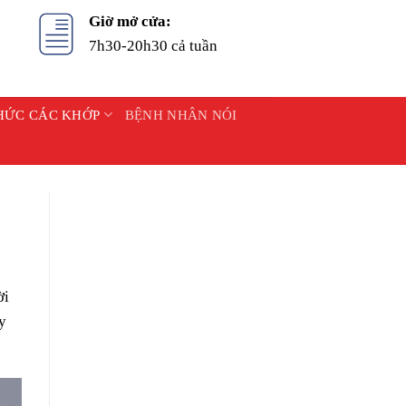
Giờ mở cửa:
7h30-20h30 cả tuần
HỨC CÁC KHỚP
BỆNH NHÂN NÓI
ời
y