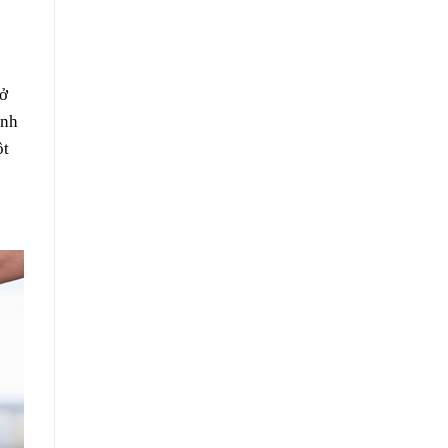
 ở
ệnh
ột