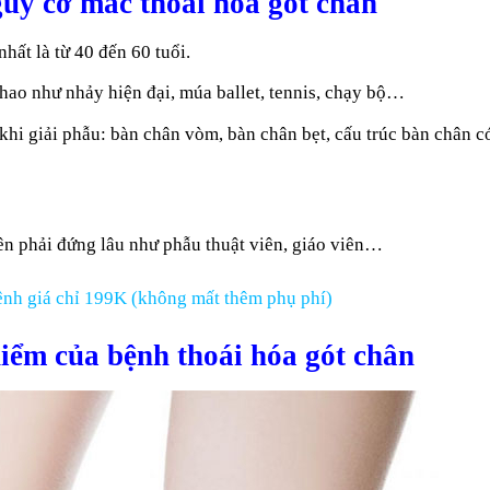
uy cơ mắc thoái hóa gót chân
hất là từ 40 đến 60 tuổi.
hao như nhảy hiện đại, múa ballet, tennis, chạy bộ…
khi giải phẫu: bàn chân vòm, bàn chân bẹt, cấu trúc bàn chân c
ên phải đứng lâu như phẫu thuật viên, giáo viên…
nh giá chỉ 199K (không mất thêm phụ phí)
iểm của bệnh thoái hóa gót chân