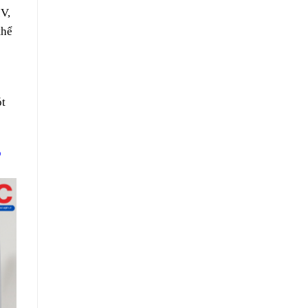
IV,
thể
ót
?