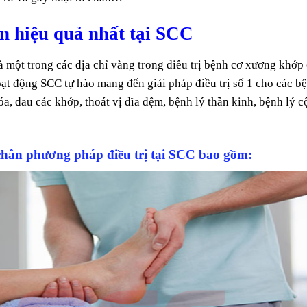
hân hiệu quả nhất tại SCC
một trong các địa chỉ vàng trong điều trị bệnh cơ xương khớp
ạt động SCC tự hào mang đến giải pháp điều trị số 1 cho các b
a, đau các khớp, thoát vị đĩa đệm, bệnh lý thần kinh, bệnh lý c
 chân phương pháp điều trị tại SCC bao gồm: