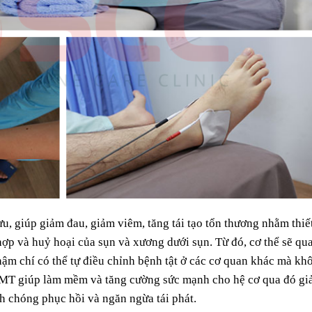
, giúp giảm đau, giảm viêm, tăng tái tạo tổn thương nhằm thiế
 hợp và huỷ hoại của sụn và xương dưới sụn. Từ đó, cơ thể sẽ qu
 thậm chí có thể tự điều chỉnh bệnh tật ở các cơ quan khác mà kh
MT giúp làm mềm và tăng cường sức mạnh cho hệ cơ qua đó g
nh chóng phục hồi và ngăn ngừa tái phát.