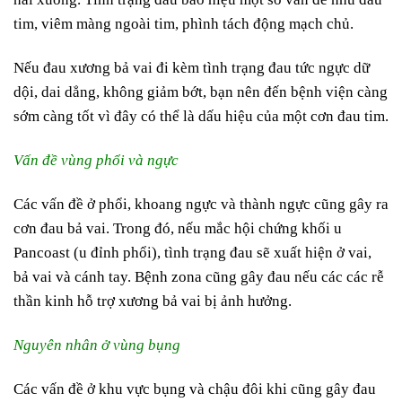
tim, viêm màng ngoài tim, phình tách động mạch chủ.
Nếu đau xương bả vai đi kèm tình trạng đau tức ngực dữ
dội, dai dẳng, không giảm bớt, bạn nên đến bệnh viện càng
sớm càng tốt vì đây có thể là dấu hiệu của một cơn đau tim.
Vấn đề vùng phổi và ngực
Các vấn đề ở phổi, khoang ngực và thành ngực cũng gây ra
cơn đau bả vai. Trong đó, nếu mắc hội chứng khối u
Pancoast (u đỉnh phổi), tình trạng đau sẽ xuất hiện ở vai,
bả vai và cánh tay. Bệnh zona cũng gây đau nếu các các rễ
thần kinh hỗ trợ xương bả vai bị ảnh hưởng.
Nguyên nhân ở vùng bụng
Các vấn đề ở khu vực bụng và chậu đôi khi cũng gây đau