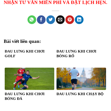
NHẬN TƯ VẤN MIỄN PHÍ VÀ ĐẶT LỊCH HẸN.
Bài viết liên quan:
ĐAU LƯNG KHI CHƠI
ĐAU LƯNG KHI CHƠI
GOLF
BÓNG RỔ
ĐAU LƯNG KHI CHƠI
ĐAU LƯNG KHI CHẠY BỘ
BÓNG ĐÁ