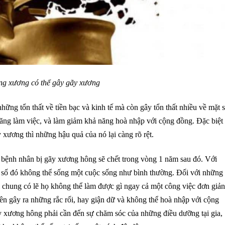
ng xương có thể gây gãy xương
ững tổn thất về tiền bạc và kinh tế mà còn gây tổn thất nhiều về mặt 
ng làm việc, và làm giảm khả năng hoà nhập với cộng đồng. Đặc biệt 
ương thì những hậu quả của nó lại càng rõ rệt.
 bệnh nhân bị gãy xương hông sẽ chết trong vòng 1 năm sau đó. Với
số đó không thể sống một cuộc sống như bình thường. Đối với những
chung có lẽ họ không thể làm được gì ngay cả một công việc đơn giản
n gây ra những rắc rối, hay giận dữ và không thể hoà nhập với cộng
 xương hông phải cần đến sự chăm sóc của những điều dưỡng tại gia,