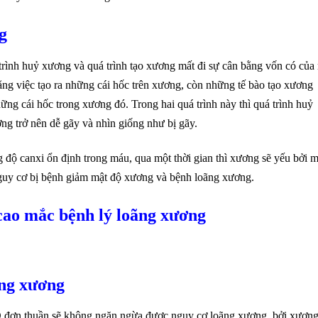
g
rình huỷ xương và quá trình tạo xương mất đi sự cân bằng vốn có của 
ằng việc tạo ra những cái hốc trên xương, còn những tế bào tạo xương
những cái hốc trong xương đó. Trong hai quá trình này thì quá trình huỷ
ng trở nên dễ gãy và nhìn giống như bị gãy.
 độ canxi ổn định trong máu, qua một thời gian thì xương sẽ yếu bởi m
nguy cơ bị bệnh giảm mật độ xương và bệnh loãng xương.
cao mắc bệnh lý loãng xương
ãng xương
D đơn thuần sẽ không ngăn ngừa được nguy cơ loãng xương, bởi xươn