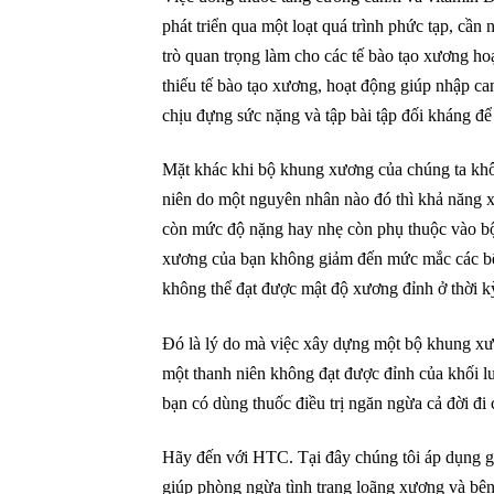
phát triển qua một loạt quá trình phức tạp, cần
trò quan trọng làm cho các tế bào tạo xương hoạ
thiếu tế bào tạo xương, hoạt động giúp nhập c
chịu đựng sức nặng và tập bài tập đối kháng đ
Mặt khác khi bộ khung xương của chúng ta không
niên do một nguyên nhân nào đó thì khả năng x
còn mức độ nặng hay nhẹ còn phụ thuộc vào bộ
xương của bạn không giảm đến mức mắc các b
không thể đạt được mật độ xương đỉnh ở thời kỳ
Đó là lý do mà việc xây dựng một bộ khung xươ
một thanh niên không đạt được đỉnh của khối l
bạn có dùng thuốc điều trị ngăn ngừa cả đời đi
Hãy đến với HTC. Tại đây chúng tôi áp dụng g
giúp phòng ngừa tình trạng loãng xương và bện