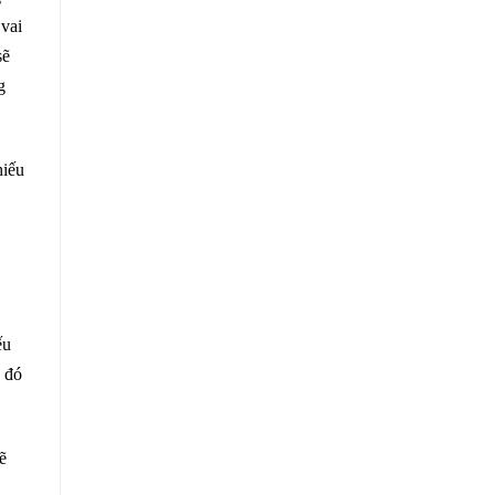
 vai
sẽ
g
hiếu
ếu
u đó
ẽ