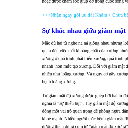
hoặc được chăm sóc giúp đỡ trong cuộc sống vì
>>>Nhận ngay gói ưu đãi Khám + Chữa bệ
Sự khác nhau giữa giảm mật 
Mặc dù hai từ nghe na ná giống nhau nhưng loã
quan đến việc mất khoáng chất của xương nhưn
xương ở quá trình phát triển xương, quá trìn
nhanh hơn mức tạo xương. Đối với giảm mật độ
nhiều như loãng xương. Và nguy cơ gãy xương
bệnh loãng xương.
Từ giảm mật độ xương được ghép bởi hai từ đơ
nghĩa là “sự thiếu hụt”. Tuy giảm mật độ xươn
đóng một vai trò quan trọng để phòng ngừa dẫ
khoẻ mạnh. Nhiều người mắc bệnh giảm mật độ 
dưỡng thích dùng cụm từ “giảm mật độ xương” 