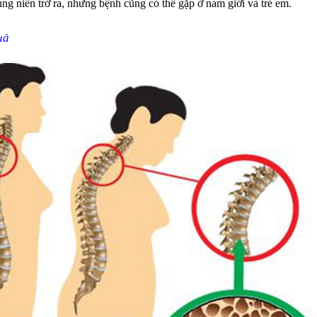
g niên trở ra, nhưng bệnh cũng có thể gặp ở nam giới và trẻ em.
uả