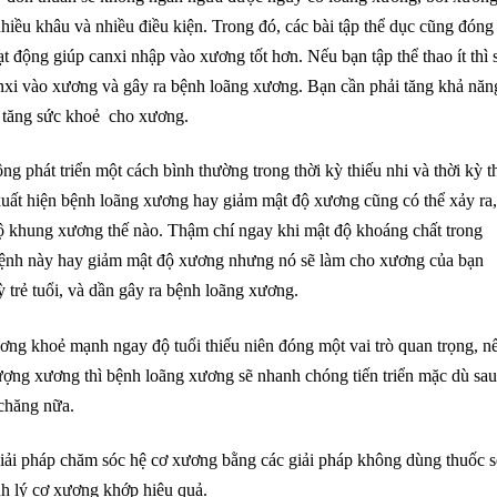
 nhiều khâu và nhiều điều kiện. Trong đó, các bài tập thể dục cũng đóng
t động giúp canxi nhập vào xương tốt hơn. Nếu bạn tập thể thao ít thì 
anxi vào xương và gây ra bệnh loãng xương. Bạn cần phải tăng khả năn
ể tăng sức khoẻ cho xương.
 phát triển một cách bình thường trong thời kỳ thiếu nhi và thời kỳ t
uất hiện bệnh loãng xương hay giảm mật độ xương cũng có thể xảy ra,
 khung xương thế nào. Thậm chí ngay khi mật độ khoáng chất trong
ệnh này hay giảm mật độ xương nhưng nó sẽ làm cho xương của bạn
 trẻ tuổi, và dần gây ra bệnh loãng xương.
ng khoẻ mạnh ngay độ tuổi thiếu niên đóng một vai trò quan trọng, n
ượng xương thì bệnh loãng xương sẽ nhanh chóng tiến triển mặc dù sa
 chăng nữa.
iải pháp chăm sóc hệ cơ xương bằng các giải pháp không dùng thuốc s
h lý cơ xương khớp hiệu quả.