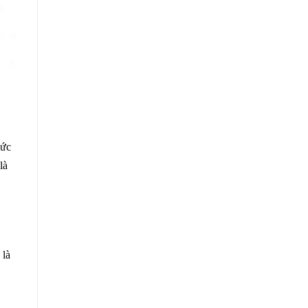
sức
là
 là