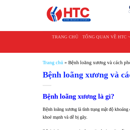
Chuyển
đến
nội
dung
TRANG CHỦ
TỔNG QUAN VỀ HTC
Trang chủ
»
Bệnh loãng xương và cách ph
Bệnh loãng xương và cá
Bệnh loãng xương là gì?
Bệnh loãng xương là tình trạng mật độ khoáng
khoẻ mạnh và dễ bị gãy.