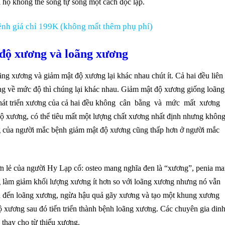
 họ không thể sống tự sống một cách độc lập.
nh giá chỉ 199K (không mất thêm phụ phí)
độ xương và loãng xương
ng xương và giảm mật độ xương lại khác nhau chút ít. Cả hai đều liên
g về mức độ thì chúng lại khác nhau. Giảm mật độ xương giống loãng
h phát triển xương của cả hai đều không cân bằng và mức mất xương
 xương, có thể tiêu mất một lượng chất xương nhất định nhưng khôn
 của người mắc bệnh giảm mật độ xương cũng thấp hơn ở người mắc
n lẻ của người Hy Lạp cổ: osteo mang nghĩa đen là “xương”, penia m
g làm giảm khối lượng xương ít hơn so với loãng xương nhưng nó vẫn
n đến loãng xương, ngừa hậu quả gãy xương và tạo một khung xương
xương sau đó tiến triển thành bệnh loãng xương. Các chuyên gia din
thay cho từ thiếu xương.