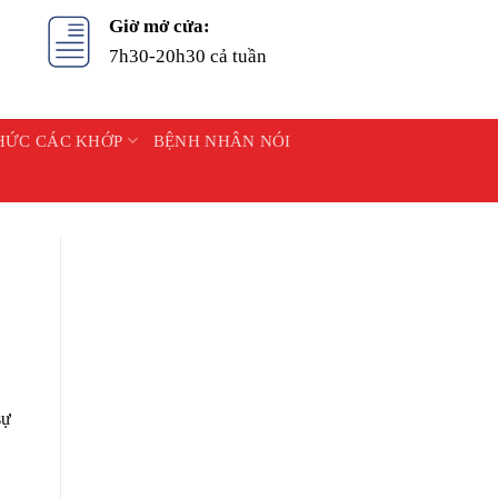
Giờ mở cửa:
7h30-20h30 cả tuần
HỨC CÁC KHỚP
BỆNH NHÂN NÓI
sự