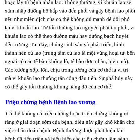
hoặc lây từ bệnh nhân lao. Thông thường, vi khuẩn lao sẽ
xâm nhập đường hô hấp vào đến phổi và gây bệnh lao phổi
nếu như miễn dịch của cơ thể không đủ mạnh để đối phó
lại vi khuẩn lao. Từ tổn thương lao nguyên phát tại phổi, vi
khuẩn lao có thể theo đường máu hay đường bạch huyết
đến xương. Tại đây, chúng sinh sản và phát triển, hình
thành nên củ lao (trung tâm củ lao là một vùng hoại tử, bên
ngoài có các tế bào khổng lồ, tế bào đơn nhân, biểu mô).
Các xương xốp, lớn, chịu trọng lượng của cơ thể là vị trí
mà vi khuẩn lao thường tấn công đầu tiên. Sự phá hủy này
có thể gây tổn thương khung nâng đỡ của cơ thể.
Triệu chứng bệnh Bệnh lao xương
Có thể không có triệu chứng hoặc triệu chứng không rõ
ràng ở giai đoạn sớm của bệnh, điều này gây khó khăn cho
việc chẩn đoán bệnh. Bệnh thường được phát hiện khi
bệnh đã tiến triển và biểu hiện các triệu chứng lâm sàng.