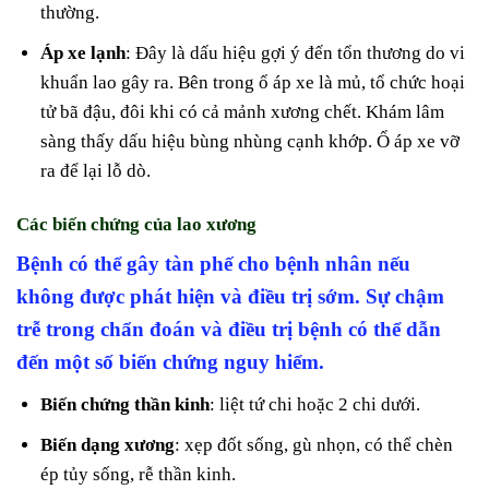
thường.
Áp xe lạnh
: Đây là dấu hiệu gợi ý đến tổn thương do vi
khuẩn lao gây ra. Bên trong ổ áp xe là mủ, tổ chức hoại
tử bã đậu, đôi khi có cả mảnh xương chết. Khám lâm
sàng thấy dấu hiệu bùng nhùng cạnh khớp. Ổ áp xe vỡ
ra để lại lỗ dò.
Các biến chứng của lao xương
Bệnh có thể gây tàn phế cho bệnh nhân nếu
không được phát hiện và điều trị sớm. Sự chậm
trễ trong chẩn đoán và điều trị bệnh có thể dẫn
đến một số biến chứng nguy hiểm.
Biến chứng thần kinh
: liệt tứ chi hoặc 2 chi dưới.
Biến dạng xương
: xẹp đốt sống, gù nhọn, có thể chèn
ép tủy sống, rễ thần kinh.