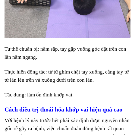
Tư thế chuẩn bị: n
ằm sấp, tay gập vuông góc đặt trên con
lăn nằm ngang.
Thực hiện động tác: t
ừ từ ghìm chặt tay xuống, cẳng tay từ
từ lăn lên trên và xuống dưới trên con lăn.
Tác dụng: l
àm ổn định khớp vai.
Cách điều trị thoái hóa khớp vai hiệu quả cao
Với bệnh lý này trước hết phải xác định được nguyên nhân
gốc rễ gây ra bệnh, việc chuẩn đoán đúng bệnh rất quan