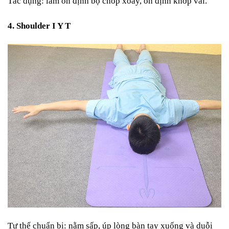
Tác dụng: l
àm ổn định bộ chóp xoay, ổn định khớp vai.
4. Shoulder I Y T
Tư thế chuẩn bị: n
ằm sấp, úp lòng bàn tay xuống và duỗi